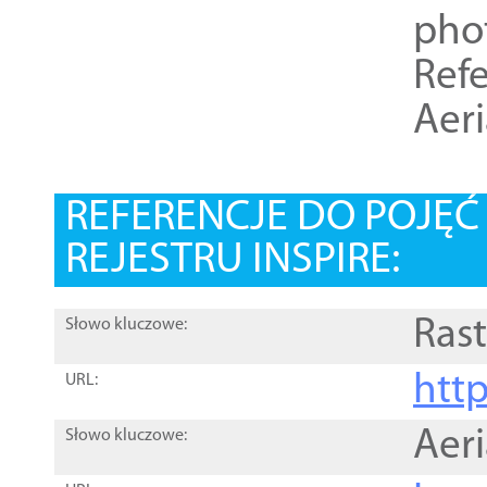
pho
Refe
Aer
REFERENCJE DO POJĘ
REJESTRU INSPIRE:
Rast
Słowo kluczowe:
htt
URL:
Aer
Słowo kluczowe: