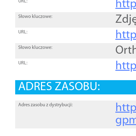
htt
URL:
Zdję
Słowo kluczowe:
htt
URL:
Ort
Słowo kluczowe:
http
URL:
ADRES ZASOBU:
http
Adres zasobu z dystrybucji:
gpm