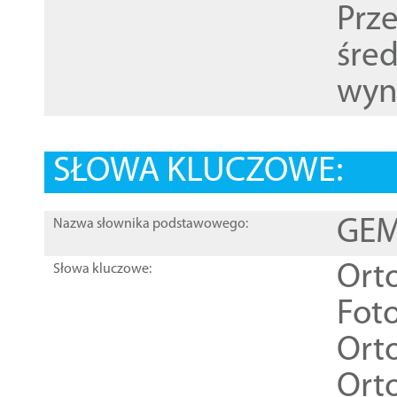
Prz
śre
wyn
SŁOWA KLUCZOWE:
GEME
Nazwa słownika podstawowego:
Ort
Słowa kluczowe:
Foto
Ort
Ort