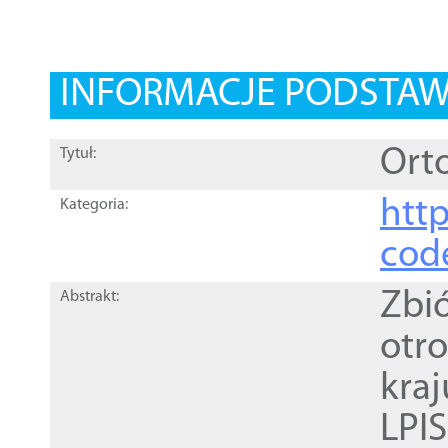
INFORMACJE PODSTA
Orto
Tytuł:
http
Kategoria:
cod
Zbi
Abstrakt:
otr
kra
LPI