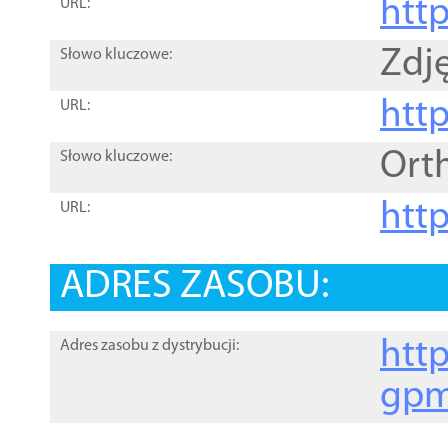
htt
URL:
Zdję
Słowo kluczowe:
htt
URL:
Ort
Słowo kluczowe:
http
URL:
ADRES ZASOBU:
http
Adres zasobu z dystrybucji:
gpm