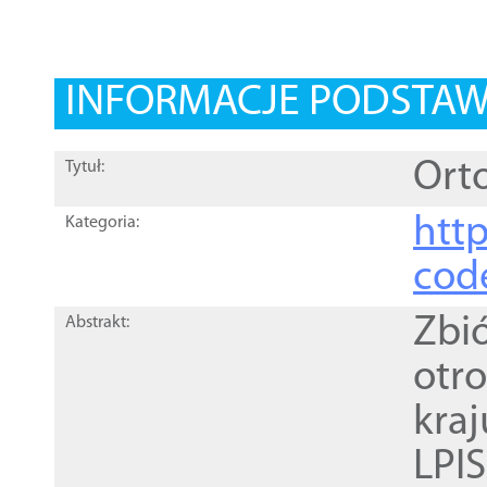
INFORMACJE PODSTA
Orto
Tytuł:
http
Kategoria:
cod
Zbi
Abstrakt:
otr
kra
LPI