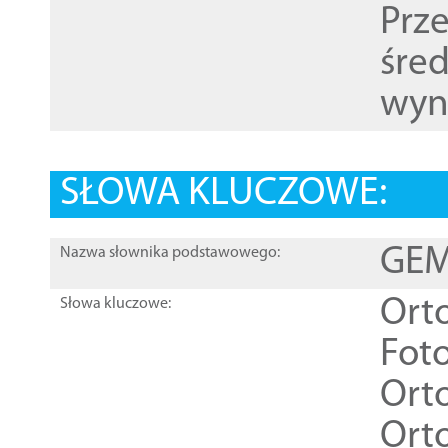
Prz
śre
wyn
SŁOWA KLUCZOWE:
GEME
Nazwa słownika podstawowego:
Ort
Słowa kluczowe:
Foto
Ort
Ort