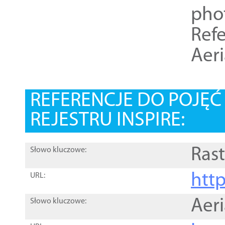
pho
Refe
Aer
REFERENCJE DO POJĘ
REJESTRU INSPIRE:
Rast
Słowo kluczowe:
htt
URL:
Aer
Słowo kluczowe: