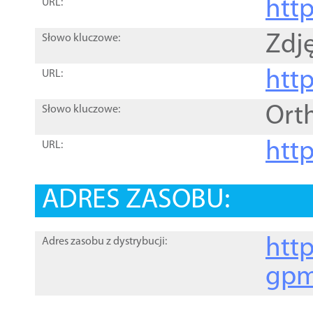
htt
URL:
Zdję
Słowo kluczowe:
htt
URL:
Ort
Słowo kluczowe:
http
URL:
ADRES ZASOBU:
http
Adres zasobu z dystrybucji:
gpm