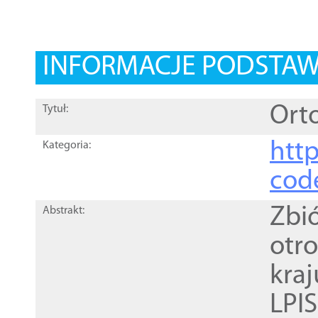
INFORMACJE PODSTA
Orto
Tytuł:
http
Kategoria:
cod
Zbi
Abstrakt:
otr
kra
LPI