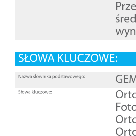
Prz
śre
wyn
SŁOWA KLUCZOWE:
GEME
Nazwa słownika podstawowego:
Ort
Słowa kluczowe:
Foto
Ort
Ort