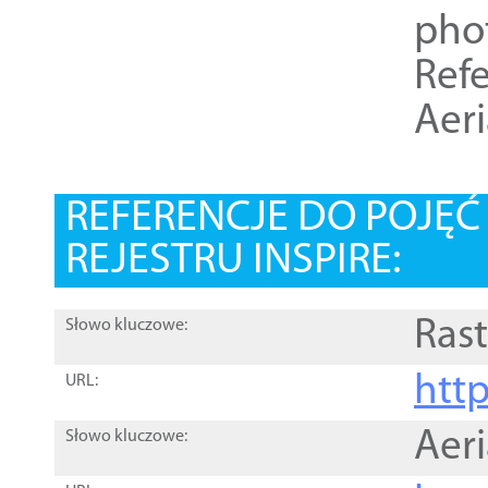
pho
Refe
Aer
REFERENCJE DO POJĘ
REJESTRU INSPIRE:
Rast
Słowo kluczowe:
htt
URL:
Aer
Słowo kluczowe: