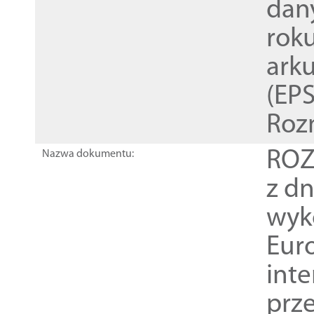
dan
rok
ark
(EPS
Roz
ROZ
Nazwa dokumentu:
z dn
wyk
Euro
inte
prz