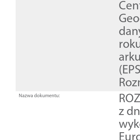
Cen
Geod
dan
rok
ark
(EPS
Roz
ROZ
Nazwa dokumentu:
z dn
wyk
Euro