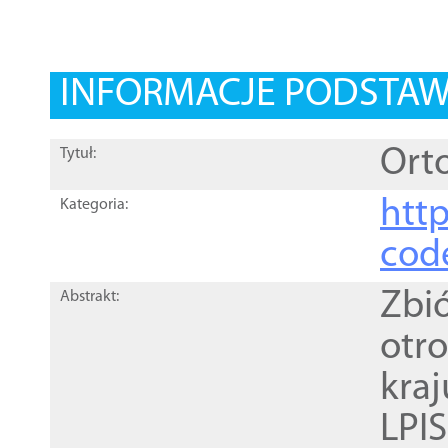
INFORMACJE PODSTA
Orto
Tytuł:
http
Kategoria:
cod
Zbi
Abstrakt:
otr
kra
LPI