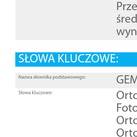
Prz
śre
wyn
SŁOWA KLUCZOWE:
GEME
Nazwa słownika podstawowego:
Ort
Słowa kluczowe:
Foto
Ort
Ort