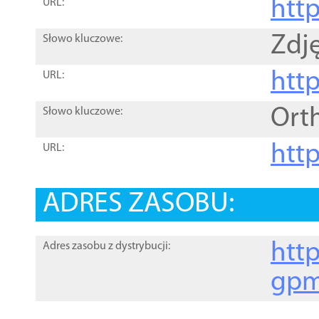
htt
URL:
Zdję
Słowo kluczowe:
htt
URL:
Ort
Słowo kluczowe:
http
URL:
ADRES ZASOBU:
http
Adres zasobu z dystrybucji:
gpm