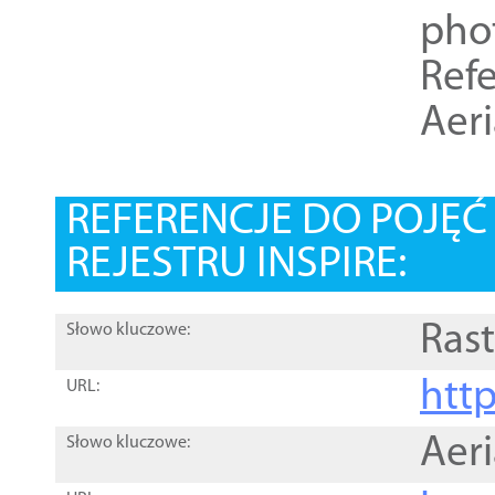
pho
Refe
Aer
REFERENCJE DO POJĘ
REJESTRU INSPIRE:
Rast
Słowo kluczowe:
htt
URL:
Aer
Słowo kluczowe: