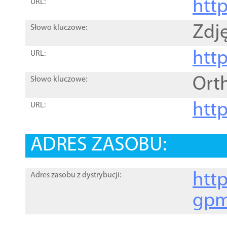
htt
URL:
Zdję
Słowo kluczowe:
htt
URL:
Ort
Słowo kluczowe:
http
URL:
ADRES ZASOBU:
http
Adres zasobu z dystrybucji:
gpm