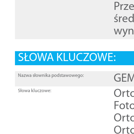
Prz
śre
wyn
SŁOWA KLUCZOWE:
GEME
Nazwa słownika podstawowego:
Ort
Słowa kluczowe:
Foto
Ort
Ort