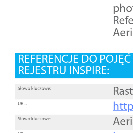
pho
Refe
Aer
REFERENCJE DO POJĘ
REJESTRU INSPIRE:
Rast
Słowo kluczowe:
htt
URL:
Aer
Słowo kluczowe: