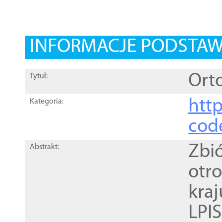
INFORMACJE PODSTA
Orto
Tytuł:
http
Kategoria:
cod
Zbi
Abstrakt:
otr
kra
LPI