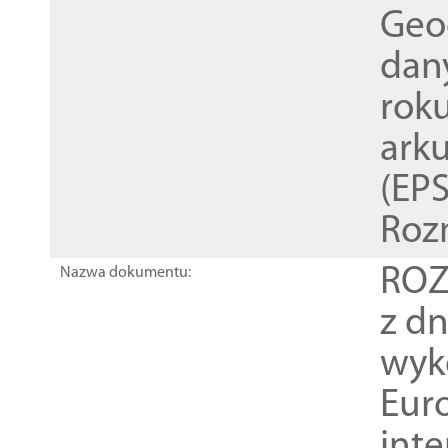
Geod
dan
rok
ark
(EPS
Roz
ROZ
Nazwa dokumentu:
z dn
wyk
Euro
inte