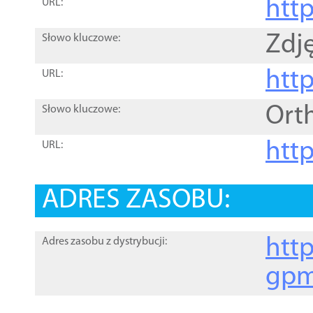
htt
URL:
Zdję
Słowo kluczowe:
htt
URL:
Ort
Słowo kluczowe:
http
URL:
ADRES ZASOBU:
http
Adres zasobu z dystrybucji:
gpm