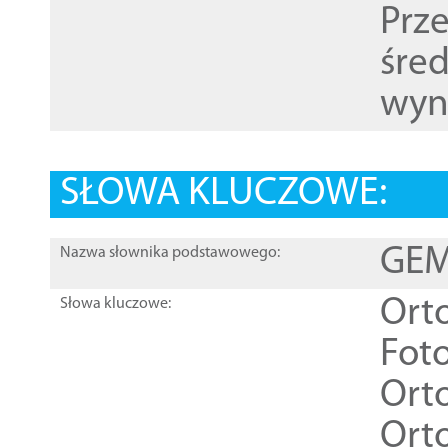
Prz
śre
wyn
SŁOWA KLUCZOWE:
GEME
Nazwa słownika podstawowego:
Ort
Słowa kluczowe:
Foto
Ort
Ort