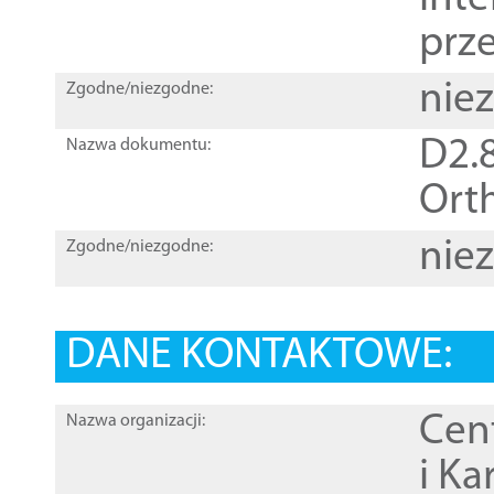
prz
nie
Zgodne/niezgodne:
D2.8
Nazwa dokumentu:
Orth
nie
Zgodne/niezgodne:
DANE KONTAKTOWE:
Cen
Nazwa organizacji:
i Ka