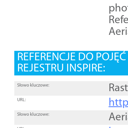
pho
Refe
Aer
REFERENCJE DO POJĘ
REJESTRU INSPIRE:
Rast
Słowo kluczowe:
htt
URL:
Aer
Słowo kluczowe: