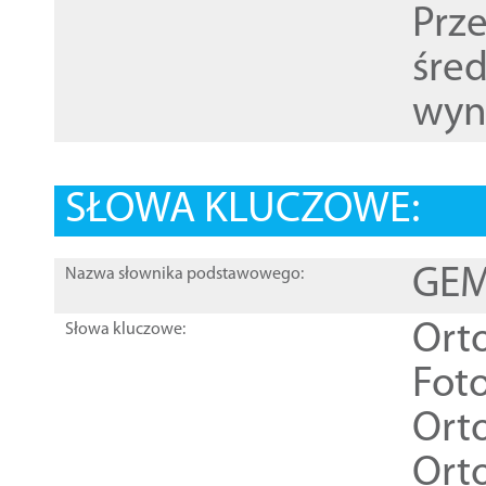
Prz
śre
wyn
SŁOWA KLUCZOWE:
GEME
Nazwa słownika podstawowego:
Ort
Słowa kluczowe:
Foto
Ort
Ort