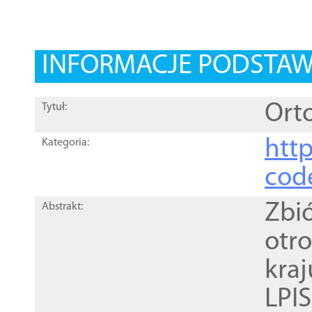
INFORMACJE PODSTA
Orto
Tytuł:
http
Kategoria:
cod
Zbi
Abstrakt:
otr
kra
LPI