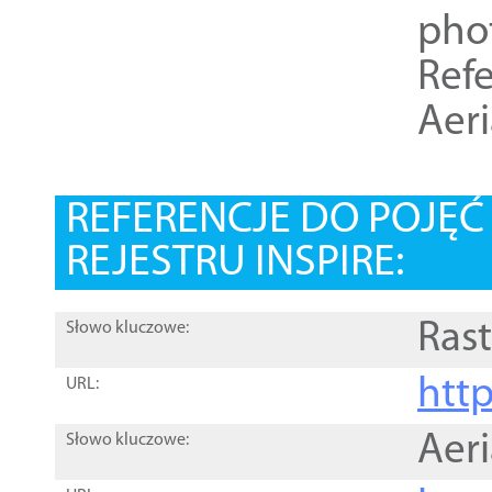
pho
Refe
Aer
REFERENCJE DO POJĘ
REJESTRU INSPIRE:
Rast
Słowo kluczowe:
htt
URL:
Aer
Słowo kluczowe: