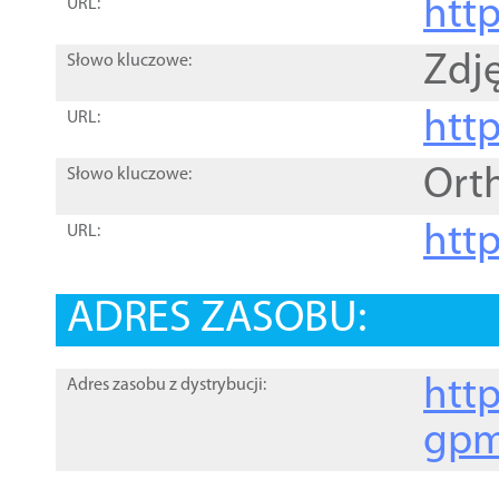
htt
URL:
Zdję
Słowo kluczowe:
htt
URL:
Ort
Słowo kluczowe:
http
URL:
ADRES ZASOBU:
http
Adres zasobu z dystrybucji:
gpm