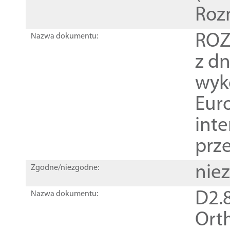
Roz
ROZ
Nazwa dokumentu:
z dn
wyk
Euro
inte
prz
nie
Zgodne/niezgodne:
D2.8
Nazwa dokumentu:
Orth