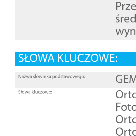
Prz
śre
wyn
SŁOWA KLUCZOWE:
GEME
Nazwa słownika podstawowego:
Ort
Słowa kluczowe:
Foto
Ort
Ort