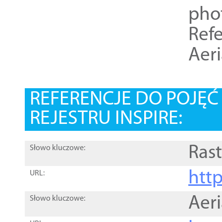
pho
Refe
Aer
REFERENCJE DO POJĘ
REJESTRU INSPIRE:
Rast
Słowo kluczowe:
htt
URL:
Aer
Słowo kluczowe: