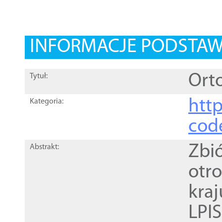
INFORMACJE PODSTA
Orto
Tytuł:
http
Kategoria:
cod
Zbi
Abstrakt:
otr
kra
LPI