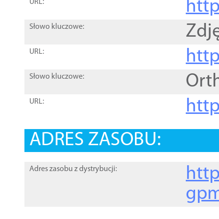
htt
URL:
Zdję
Słowo kluczowe:
htt
URL:
Ort
Słowo kluczowe:
http
URL:
ADRES ZASOBU:
http
Adres zasobu z dystrybucji:
gpm