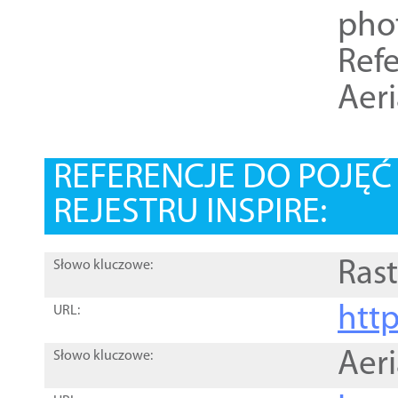
pho
Refe
Aer
REFERENCJE DO POJĘ
REJESTRU INSPIRE:
Rast
Słowo kluczowe:
htt
URL:
Aer
Słowo kluczowe: