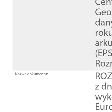
Cen
Geod
dan
rok
ark
(EPS
Roz
ROZ
Nazwa dokumentu:
z dn
wyk
Euro