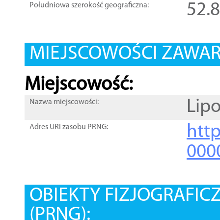
52.
Południowa szerokość geograficzna:
MIEJSCOWOŚCI ZAWART
Miejscowość:
Lip
Nazwa miejscowości:
htt
Adres URI zasobu PRNG:
000
OBIEKTY FIZJOGRAFIC
(PRNG):