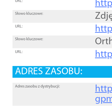
htt
URL:
Zdję
Słowo kluczowe:
htt
URL:
Ort
Słowo kluczowe:
http
URL:
ADRES ZASOBU:
http
Adres zasobu z dystrybucji:
gpm