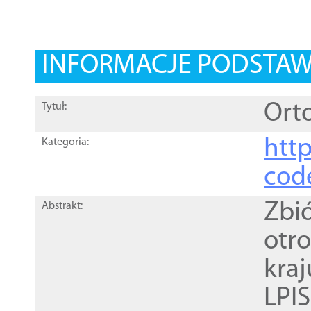
INFORMACJE PODSTA
Orto
Tytuł:
http
Kategoria:
cod
Zbi
Abstrakt:
otr
kra
LPI