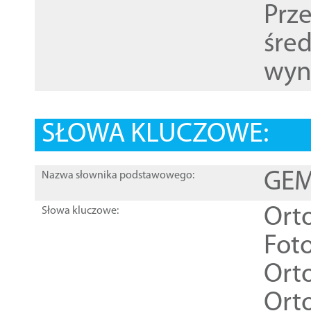
Prz
śre
wyn
SŁOWA KLUCZOWE:
GEME
Nazwa słownika podstawowego:
Ort
Słowa kluczowe:
Foto
Ort
Ort