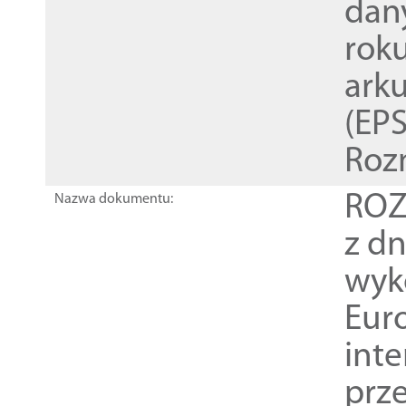
dan
rok
ark
(EPS
Roz
ROZ
Nazwa dokumentu:
z dn
wyk
Euro
inte
prz