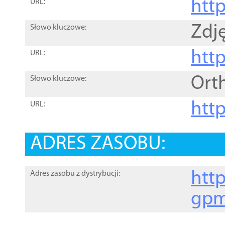
htt
URL:
Zdję
Słowo kluczowe:
htt
URL:
Ort
Słowo kluczowe:
http
URL:
ADRES ZASOBU:
http
Adres zasobu z dystrybucji:
gpm