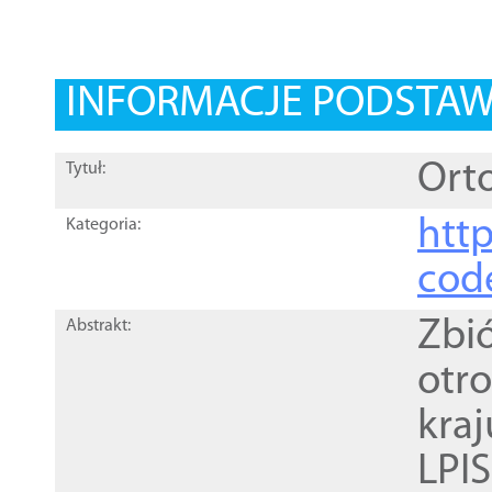
INFORMACJE PODSTA
Orto
Tytuł:
http
Kategoria:
cod
Zbi
Abstrakt:
otr
kra
LPI