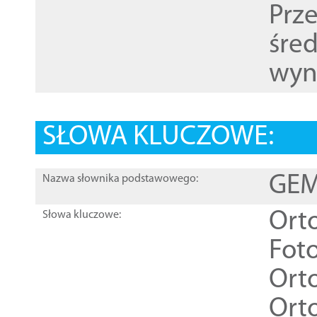
Prz
śre
wyn
SŁOWA KLUCZOWE:
GEME
Nazwa słownika podstawowego:
Ort
Słowa kluczowe:
Foto
Ort
Ort