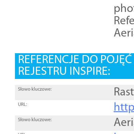
pho
Refe
Aer
REFERENCJE DO POJĘ
REJESTRU INSPIRE:
Rast
Słowo kluczowe:
htt
URL:
Aer
Słowo kluczowe: