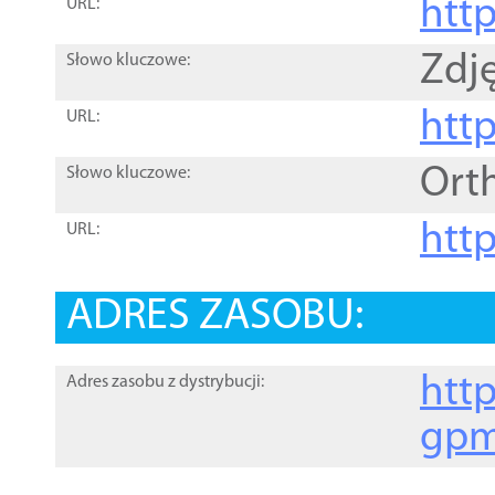
htt
URL:
Zdję
Słowo kluczowe:
htt
URL:
Ort
Słowo kluczowe:
http
URL:
ADRES ZASOBU:
http
Adres zasobu z dystrybucji:
gpm