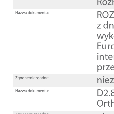
Roz
ROZ
Nazwa dokumentu:
z dn
wyk
Euro
inte
prz
nie
Zgodne/niezgodne:
D2.8
Nazwa dokumentu:
Orth