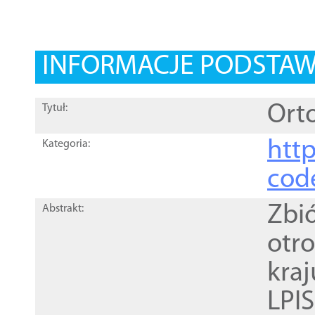
INFORMACJE PODSTA
Orto
Tytuł:
http
Kategoria:
cod
Zbi
Abstrakt:
otr
kra
LPI