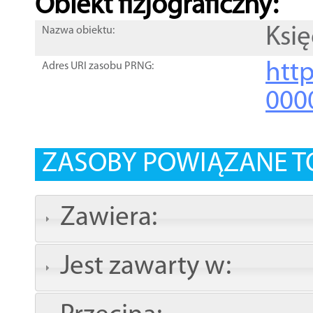
Obiekt fizjograficzny:
Księ
Nazwa obiektu:
http
Adres URI zasobu PRNG:
000
ZASOBY POWIĄZANE T
Zawiera:
Jest zawarty w: