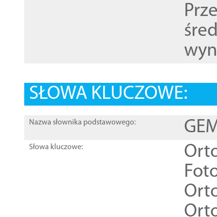
Prz
śre
wyn
SŁOWA KLUCZOWE:
GEME
Nazwa słownika podstawowego:
Ort
Słowa kluczowe:
Foto
Ort
Ort