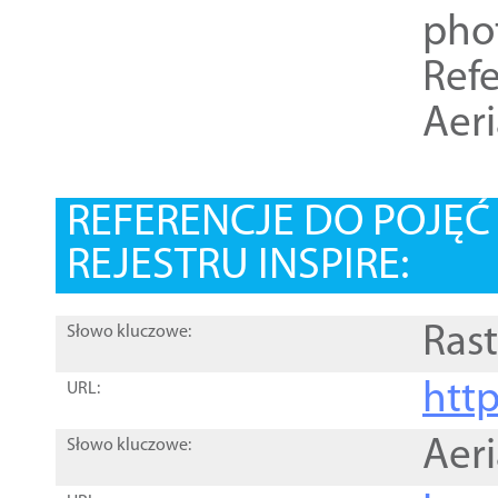
pho
Refe
Aer
REFERENCJE DO POJĘ
REJESTRU INSPIRE:
Rast
Słowo kluczowe:
htt
URL:
Aer
Słowo kluczowe: