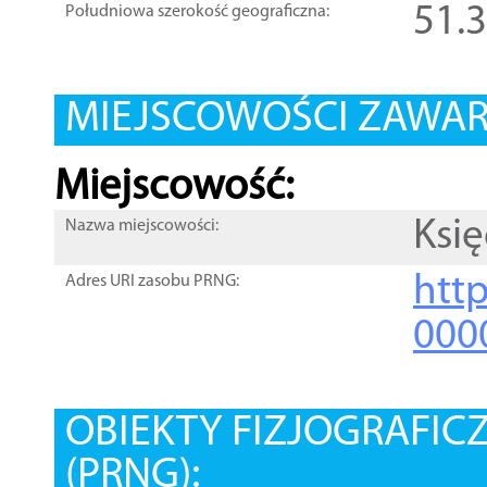
51.
Południowa szerokość geograficzna:
MIEJSCOWOŚCI ZAWART
Miejscowość:
Księ
Nazwa miejscowości:
htt
Adres URI zasobu PRNG:
000
OBIEKTY FIZJOGRAFIC
(PRNG):