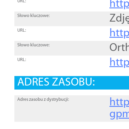
htt
URL:
Zdję
Słowo kluczowe:
htt
URL:
Ort
Słowo kluczowe:
http
URL:
ADRES ZASOBU:
http
Adres zasobu z dystrybucji:
gpm