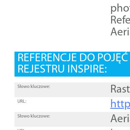
pho
Refe
Aer
REFERENCJE DO POJĘ
REJESTRU INSPIRE:
Rast
Słowo kluczowe:
htt
URL:
Aer
Słowo kluczowe: