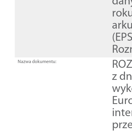
dan
rok
ark
(EPS
Roz
ROZ
Nazwa dokumentu:
z dn
wyk
Euro
inte
prz