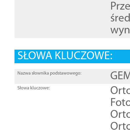
Prz
śre
wyn
SŁOWA KLUCZOWE:
GEME
Nazwa słownika podstawowego:
Ort
Słowa kluczowe:
Foto
Ort
Ort