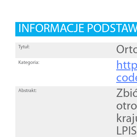
INFORMACJE PODSTA
Orto
Tytuł:
http
Kategoria:
cod
Zbi
Abstrakt:
otr
kra
LPI