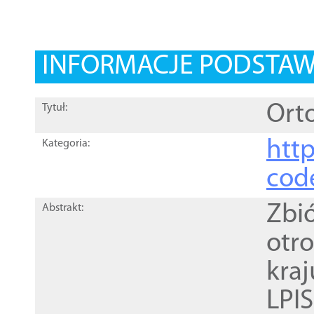
INFORMACJE PODSTA
Orto
Tytuł:
http
Kategoria:
cod
Zbi
Abstrakt:
otr
kra
LPI