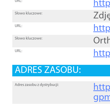
htt
URL:
Zdję
Słowo kluczowe:
htt
URL:
Ort
Słowo kluczowe:
http
URL:
ADRES ZASOBU:
http
Adres zasobu z dystrybucji:
gpm