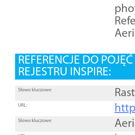
pho
Refe
Aer
REFERENCJE DO POJĘ
REJESTRU INSPIRE:
Rast
Słowo kluczowe:
htt
URL:
Aer
Słowo kluczowe: