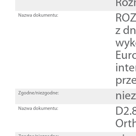
Roz
ROZ
Nazwa dokumentu:
z dn
wyk
Euro
inte
prz
nie
Zgodne/niezgodne:
D2.8
Nazwa dokumentu:
Orth