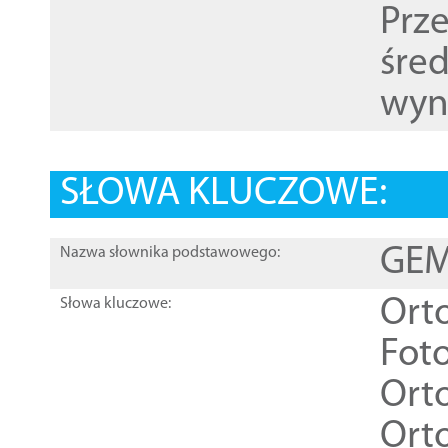
Prz
śre
wyn
SŁOWA KLUCZOWE:
GEME
Nazwa słownika podstawowego:
Ort
Słowa kluczowe:
Foto
Ort
Ort