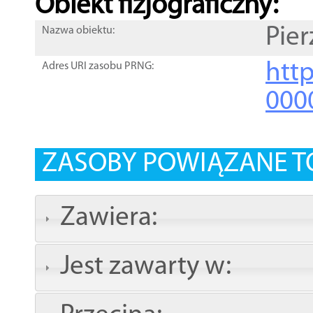
Obiekt fizjograficzny:
Pier
Nazwa obiektu:
http
Adres URI zasobu PRNG:
000
ZASOBY POWIĄZANE T
Zawiera:
Jest zawarty w: