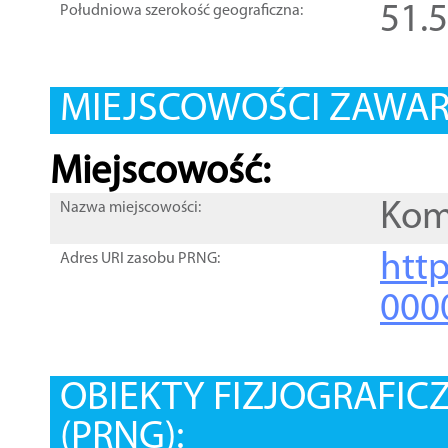
51.
Południowa szerokość geograficzna:
MIEJSCOWOŚCI ZAWART
Miejscowość:
Kom
Nazwa miejscowości:
htt
Adres URI zasobu PRNG:
000
OBIEKTY FIZJOGRAFIC
(PRNG):