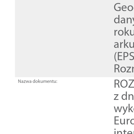
Geod
dan
rok
ark
(EPS
Roz
ROZ
Nazwa dokumentu:
z dn
wyk
Euro
inte