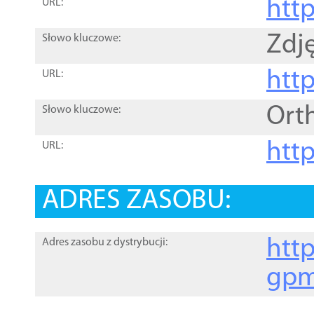
htt
URL:
Zdję
Słowo kluczowe:
htt
URL:
Ort
Słowo kluczowe:
http
URL:
ADRES ZASOBU:
http
Adres zasobu z dystrybucji:
gpm