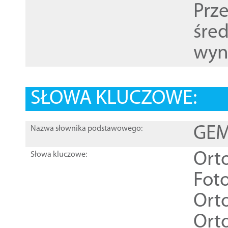
Prz
śre
wyn
SŁOWA KLUCZOWE:
GEME
Nazwa słownika podstawowego:
Ort
Słowa kluczowe:
Foto
Ort
Ort