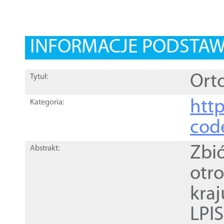
INFORMACJE PODSTA
Orto
Tytuł:
http
Kategoria:
cod
Zbi
Abstrakt:
otr
kra
LPI