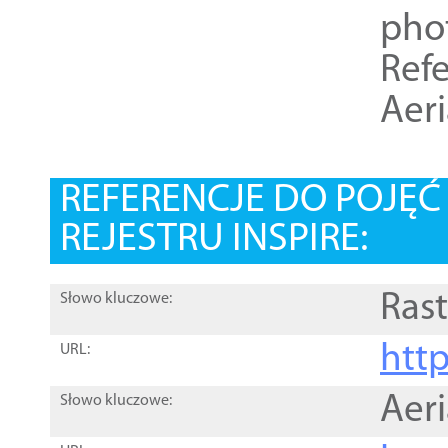
pho
Refe
Aer
REFERENCJE DO POJĘ
REJESTRU INSPIRE:
Rast
Słowo kluczowe:
htt
URL:
Aer
Słowo kluczowe: