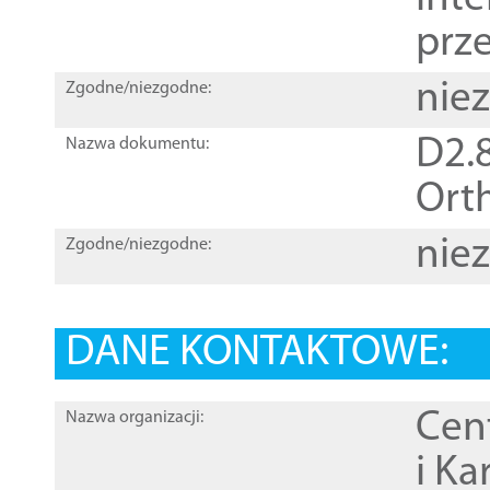
prz
nie
Zgodne/niezgodne:
D2.8
Nazwa dokumentu:
Orth
nie
Zgodne/niezgodne:
DANE KONTAKTOWE:
Cen
Nazwa organizacji:
i Ka