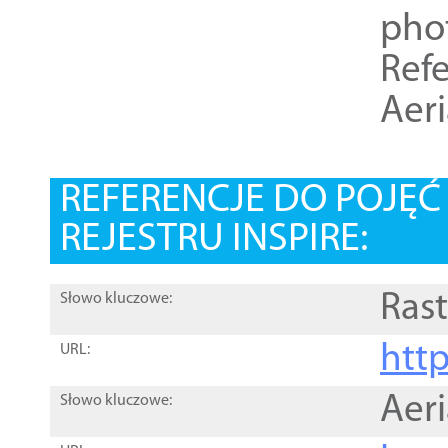
pho
Refe
Aer
REFERENCJE DO POJĘ
REJESTRU INSPIRE:
Rast
Słowo kluczowe:
htt
URL:
Aer
Słowo kluczowe: