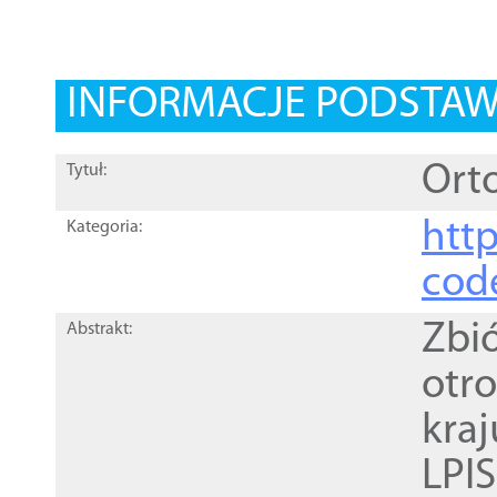
INFORMACJE PODSTA
Orto
Tytuł:
http
Kategoria:
cod
Zbi
Abstrakt:
otr
kra
LPI