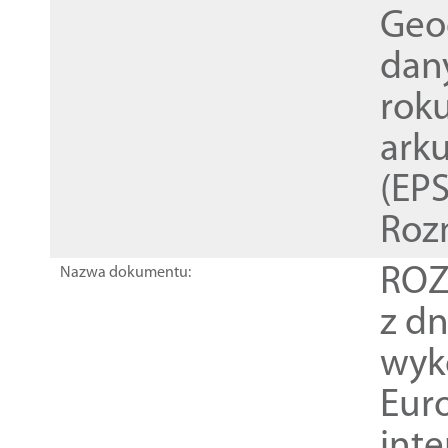
Geod
dan
rok
ark
(EPS
Roz
ROZ
Nazwa dokumentu:
z dn
wyk
Euro
inte