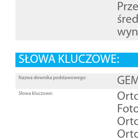
Prz
śre
wyn
SŁOWA KLUCZOWE:
GEME
Nazwa słownika podstawowego:
Ort
Słowa kluczowe:
Foto
Ort
Ort