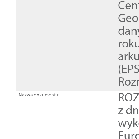
Cen
Geod
dan
rok
ark
(EPS
Roz
ROZ
Nazwa dokumentu:
z dn
wyk
Euro