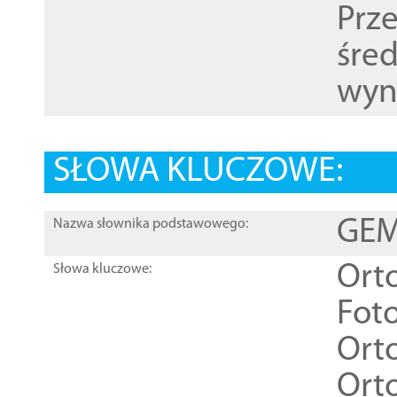
Prz
śre
wyn
SŁOWA KLUCZOWE:
GEME
Nazwa słownika podstawowego:
Ort
Słowa kluczowe:
Foto
Ort
Ort