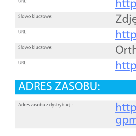
htt
URL:
Zdję
Słowo kluczowe:
htt
URL:
Ort
Słowo kluczowe:
http
URL:
ADRES ZASOBU:
http
Adres zasobu z dystrybucji:
gpm