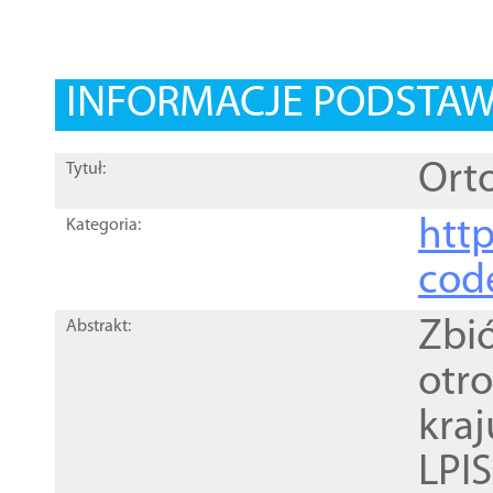
INFORMACJE PODSTA
Orto
Tytuł:
http
Kategoria:
cod
Zbi
Abstrakt:
otr
kra
LPI