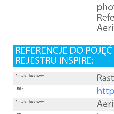
pho
Refe
Aer
REFERENCJE DO POJĘ
REJESTRU INSPIRE:
Rast
Słowo kluczowe:
htt
URL:
Aer
Słowo kluczowe: