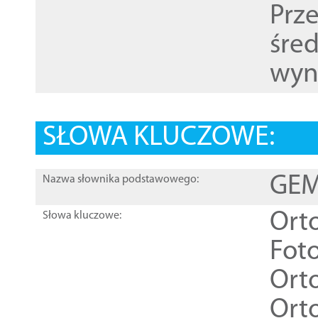
Prz
śre
wyn
SŁOWA KLUCZOWE:
GEME
Nazwa słownika podstawowego:
Ort
Słowa kluczowe:
Foto
Ort
Ort