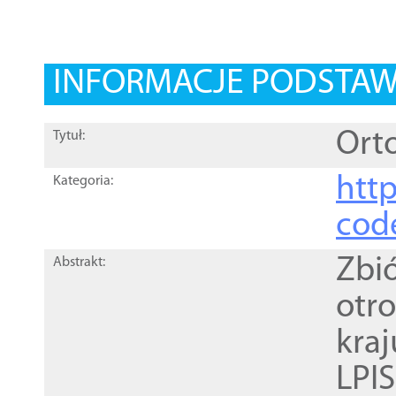
INFORMACJE PODSTA
Orto
Tytuł:
http
Kategoria:
cod
Zbi
Abstrakt:
otr
kra
LPI