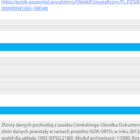
https://pzgik.geoportal.gov.pl/prng/ObiektFizjograficzny/PL.PZG
000000045383-188548
Zbiory danych pochodzą z zasobu Centralnego Ośrodka Dokumentacj
zbiór danych powstały w ramach projektu ISOK ORTO, w roku 2012
godeł dla układu 1992 (EPSG:2180). Moduł archiwizacji: 1:5000. Ro