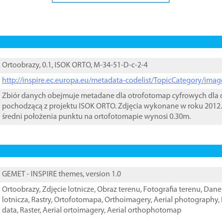
Ortoobrazy, 0.1, ISOK ORTO, M-34-51-D-c-2-4
http://inspire.ec.europa.eu/metadata-codelist/TopicCategory/im
Zbiór danych obejmuje metadane dla otrofotomap cyfrowych dla o
pochodzącą z projektu ISOK ORTO. Zdjęcia wykonane w roku 2012.
średni położenia punktu na ortofotomapie wynosi 0.30m.
GEMET - INSPIRE themes, version 1.0
Ortoobrazy
,
Zdjęcie lotnicze
,
Obraz terenu
,
Fotografia terenu
,
Dane 
lotnicza
,
Rastry
,
Ortofotomapa
,
Orthoimagery
,
Aerial photography
,
data
,
Raster
,
Aerial ortoimagery
,
Aerial orthophotomap