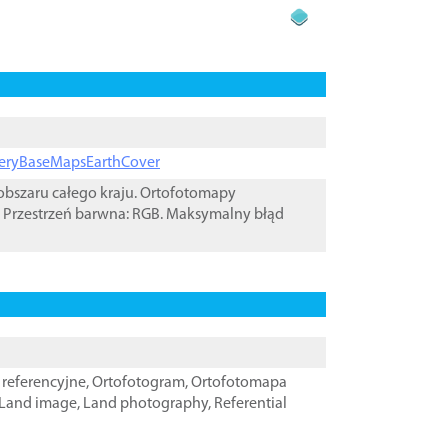
ageryBaseMapsEarthCover
bszaru całego kraju. Ortofotomapy
 Przestrzeń barwna: RGB. Maksymalny błąd
referencyjne
,
Ortofotogram
,
Ortofotomapa
Land image
,
Land photography
,
Referential