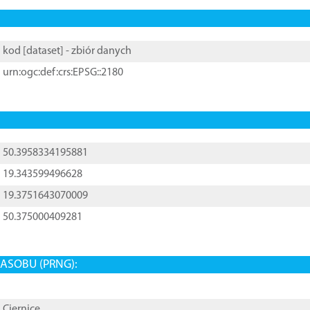
kod [
dataset
] - zbiór danych
urn:ogc:def:crs:EPSG::2180
50.3958334195881
19.343599496628
19.3751643070009
50.375000409281
ASOBU (PRNG):
Ciernice