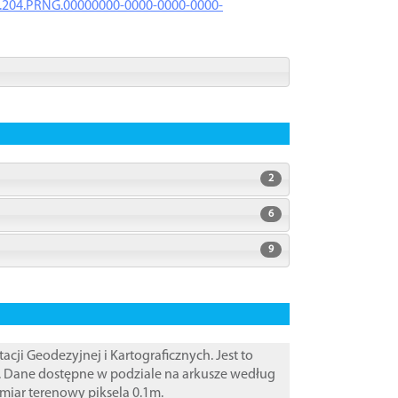
iK.204.PRNG.00000000-0000-0000-0000-
2
6
9
i Geodezyjnej i Kartograficznych. Jest to
. Dane dostępne w podziale na arkusze według
zmiar terenowy piksela 0.1m.