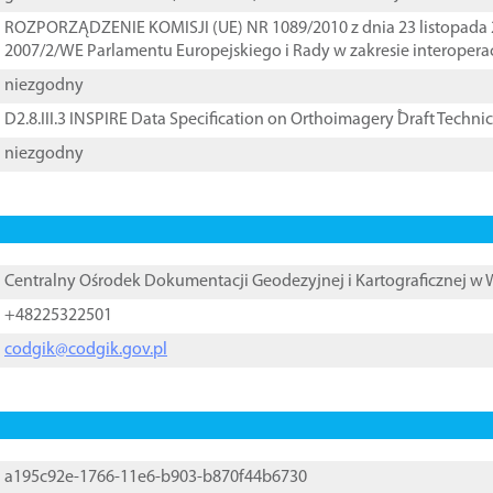
ROZPORZĄDZENIE KOMISJI (UE) NR 1089/2010 z dnia 23 listopada 
2007/2/WE Parlamentu Europejskiego i Rady w zakresie interopera
niezgodny
D2.8.III.3 INSPIRE Data Specification on Orthoimagery ֠Draft Techni
niezgodny
Centralny Ośrodek Dokumentacji Geodezyjnej i Kartograficznej w
+48225322501
codgik@codgik.gov.pl
a195c92e-1766-11e6-b903-b870f44b6730