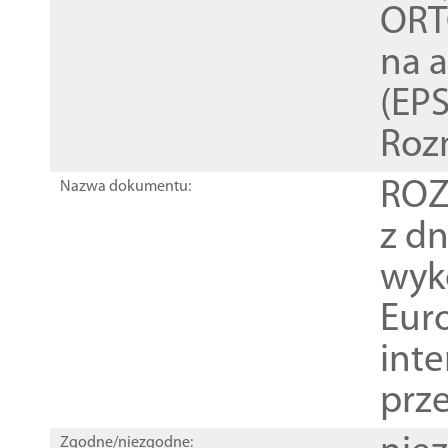
ORT
na 
(EPS
Roz
ROZ
Nazwa dokumentu:
z dn
wyk
Euro
inte
prz
Zgodne/niezgodne: