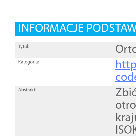
INFORMACJE PODSTA
Orto
Tytuł:
http
Kategoria:
cod
Zbi
Abstrakt:
otr
kra
ISO