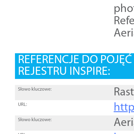
pho
Refe
Aer
REFERENCJE DO POJĘ
REJESTRU INSPIRE:
Rast
Słowo kluczowe:
htt
URL:
Aer
Słowo kluczowe: