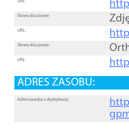
htt
URL:
Zdję
Słowo kluczowe:
htt
URL:
Ort
Słowo kluczowe:
http
URL:
ADRES ZASOBU:
http
Adres zasobu z dystrybucji:
gpm