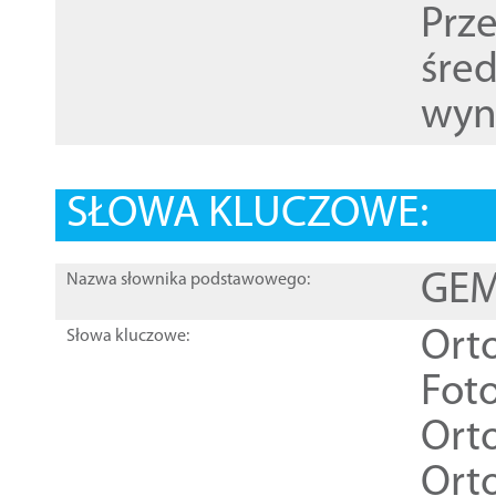
Prz
śre
wyn
SŁOWA KLUCZOWE:
GEME
Nazwa słownika podstawowego:
Ort
Słowa kluczowe:
Foto
Ort
Ort