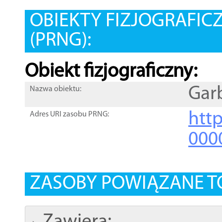
OBIEKTY FIZJOGRAFIC
(PRNG):
Obiekt fizjograficzny:
Gar
Nazwa obiektu:
http
Adres URI zasobu PRNG:
000
ZASOBY POWIĄZANE T