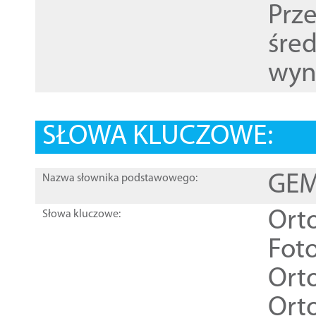
Prz
śre
wyn
SŁOWA KLUCZOWE:
GEME
Nazwa słownika podstawowego:
Ort
Słowa kluczowe:
Foto
Ort
Ort