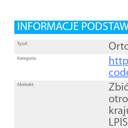
INFORMACJE PODSTA
Orto
Tytuł:
http
Kategoria:
cod
Zbi
Abstrakt:
otr
kra
LPI