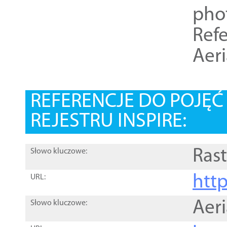
pho
Refe
Aer
REFERENCJE DO POJĘ
REJESTRU INSPIRE:
Rast
Słowo kluczowe:
htt
URL:
Aer
Słowo kluczowe: