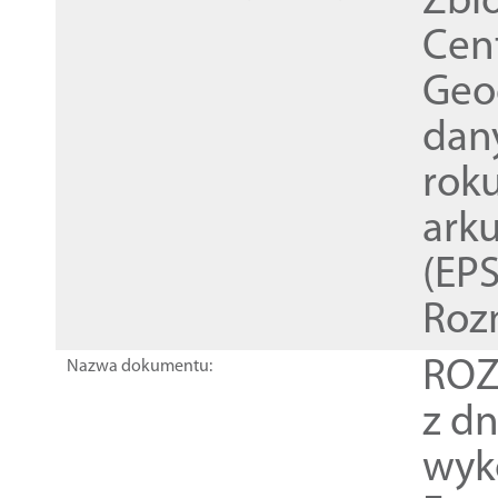
Zbi
Cen
Geod
dan
rok
ark
(EPS
Roz
ROZ
Nazwa dokumentu:
z dn
wyk