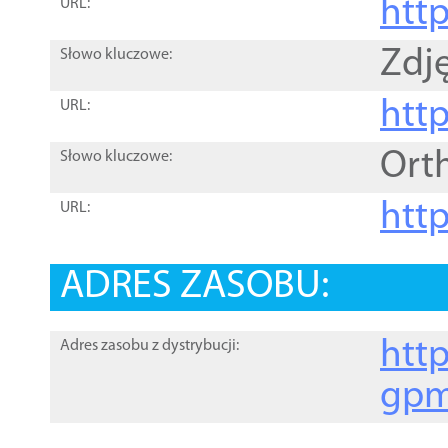
htt
URL:
Zdję
Słowo kluczowe:
htt
URL:
Ort
Słowo kluczowe:
http
URL:
ADRES ZASOBU:
http
Adres zasobu z dystrybucji:
gpm