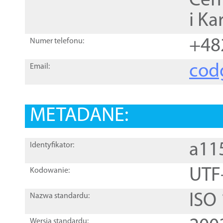
Cen
i Ka
+48
Numer telefonu:
cod
Email:
METADANE:
a11
Identyfikator:
UTF
Kodowanie:
ISO
Nazwa standardu:
Wersja standardu: