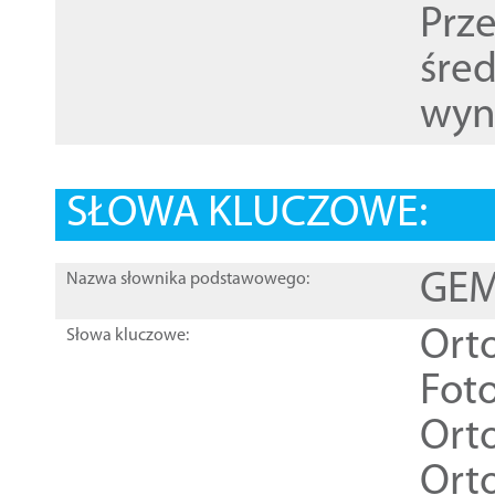
Prz
śre
wyn
SŁOWA KLUCZOWE:
GEME
Nazwa słownika podstawowego:
Ort
Słowa kluczowe:
Foto
Ort
Ort