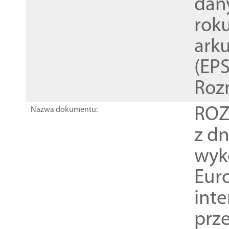
dan
rok
ark
(EPS
Roz
ROZ
Nazwa dokumentu:
z dn
wyk
Euro
inte
prz