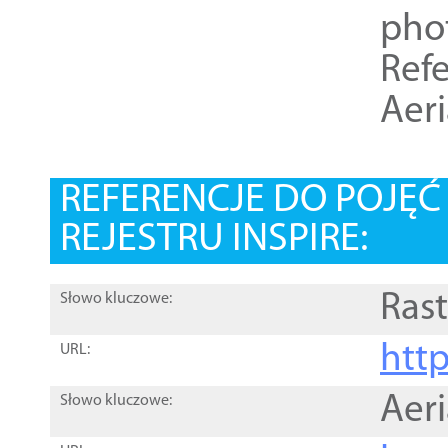
pho
Refe
Aer
REFERENCJE DO POJĘ
REJESTRU INSPIRE:
Rast
Słowo kluczowe:
htt
URL:
Aer
Słowo kluczowe: