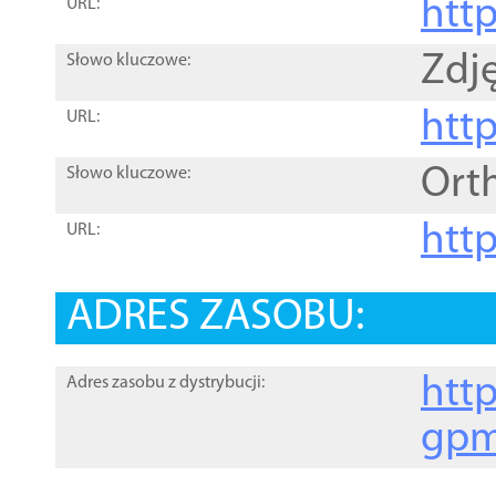
htt
URL:
Zdję
Słowo kluczowe:
htt
URL:
Ort
Słowo kluczowe:
http
URL:
ADRES ZASOBU:
http
Adres zasobu z dystrybucji:
gpm