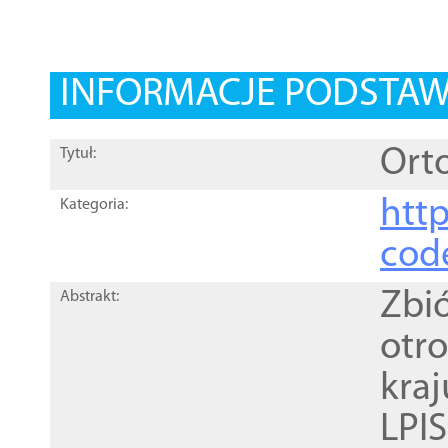
INFORMACJE PODSTA
Orto
Tytuł:
http
Kategoria:
cod
Zbi
Abstrakt:
otr
kra
LPI