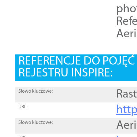
pho
Refe
Aer
REFERENCJE DO POJĘ
REJESTRU INSPIRE:
Rast
Słowo kluczowe:
htt
URL:
Aer
Słowo kluczowe: