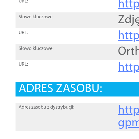
htt
URL:
Zdję
Słowo kluczowe:
htt
URL:
Ort
Słowo kluczowe:
http
URL:
ADRES ZASOBU:
http
Adres zasobu z dystrybucji:
gpm