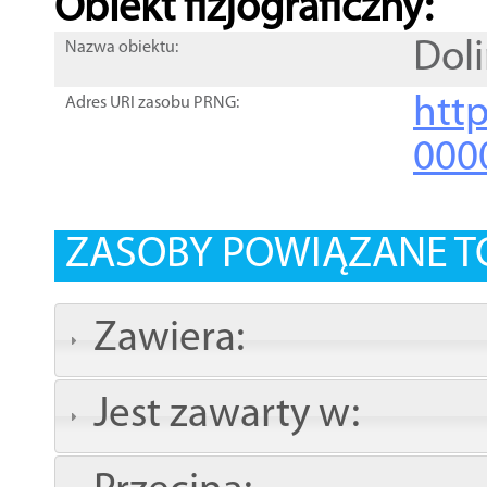
Obiekt fizjograficzny:
Dol
Nazwa obiektu:
http
Adres URI zasobu PRNG:
000
ZASOBY POWIĄZANE T
Zawiera:
Jest zawarty w: