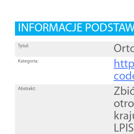
INFORMACJE PODSTA
Orto
Tytuł:
http
Kategoria:
cod
Zbi
Abstrakt:
otr
kra
LPI