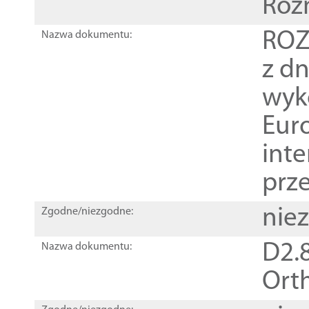
Roz
ROZ
Nazwa dokumentu:
z dn
wyk
Euro
inte
prz
nie
Zgodne/niezgodne:
D2.8
Nazwa dokumentu:
Orth