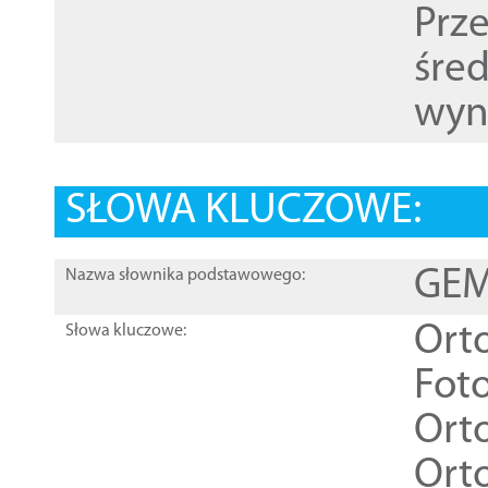
Prz
śre
wyn
SŁOWA KLUCZOWE:
GEME
Nazwa słownika podstawowego:
Ort
Słowa kluczowe:
Foto
Ort
Ort