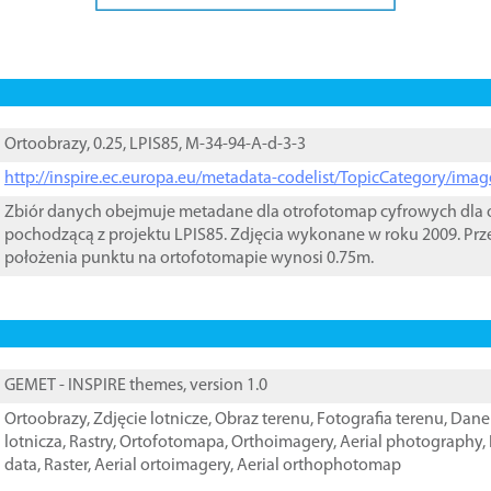
Ortoobrazy, 0.25, LPIS85, M-34-94-A-d-3-3
http://inspire.ec.europa.eu/metadata-codelist/TopicCategory/im
Zbiór danych obejmuje metadane dla otrofotomap cyfrowych dla o
pochodzącą z projektu LPIS85. Zdjęcia wykonane w roku 2009. Prz
położenia punktu na ortofotomapie wynosi 0.75m.
GEMET - INSPIRE themes, version 1.0
Ortoobrazy
,
Zdjęcie lotnicze
,
Obraz terenu
,
Fotografia terenu
,
Dane 
lotnicza
,
Rastry
,
Ortofotomapa
,
Orthoimagery
,
Aerial photography
,
data
,
Raster
,
Aerial ortoimagery
,
Aerial orthophotomap