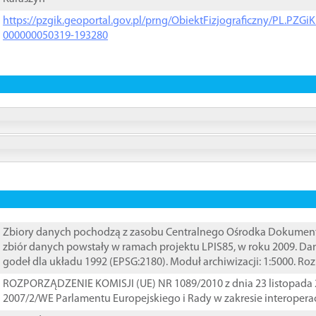
https://pzgik.geoportal.gov.pl/prng/ObiektFizjograficzny/PL.PZG
000000050319-193280
Zbiory danych pochodzą z zasobu Centralnego Ośrodka Dokumentacj
zbiór danych powstały w ramach projektu LPIS85, w roku 2009. D
godeł dla układu 1992 (EPSG:2180). Moduł archiwizacji: 1:5000. Ro
ROZPORZĄDZENIE KOMISJI (UE) NR 1089/2010 z dnia 23 listopada 
2007/2/WE Parlamentu Europejskiego i Rady w zakresie interopera