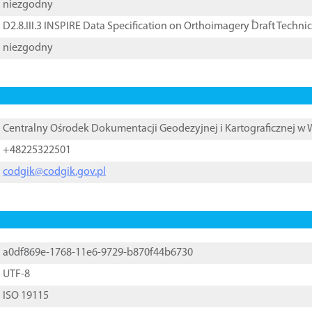
niezgodny
D2.8.III.3 INSPIRE Data Specification on Orthoimagery ֠Draft Techni
niezgodny
Centralny Ośrodek Dokumentacji Geodezyjnej i Kartograficznej w
+48225322501
codgik@codgik.gov.pl
a0df869e-1768-11e6-9729-b870f44b6730
UTF-8
ISO 19115