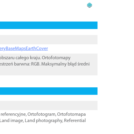
ageryBaseMapsEarthCover
bszaru całego kraju. Ortofotomapy
estrzeń barwna: RGB. Maksymalny błąd średni
referencyjne
,
Ortofotogram
,
Ortofotomapa
Land image
,
Land photography
,
Referential