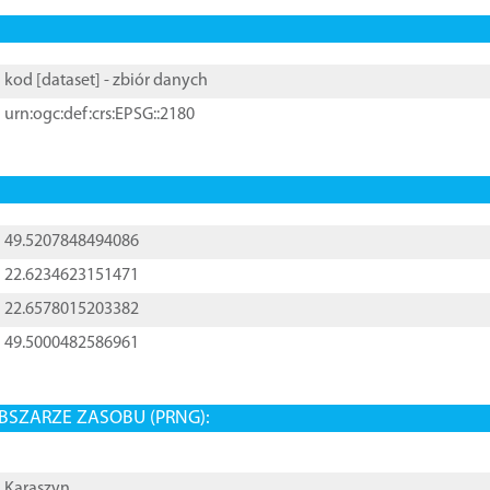
kod [
dataset
] - zbiór danych
urn:ogc:def:crs:EPSG::2180
49.5207848494086
22.6234623151471
22.6578015203382
49.5000482586961
BSZARZE ZASOBU (PRNG):
Karaszyn