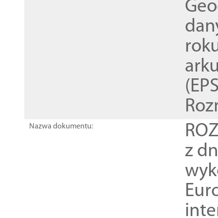
Geod
dan
rok
ark
(EPS
Roz
ROZ
Nazwa dokumentu:
z dn
wyk
Euro
inte