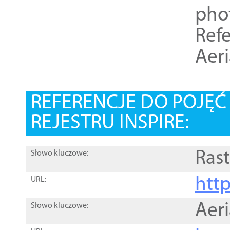
pho
Refe
Aer
REFERENCJE DO POJĘ
REJESTRU INSPIRE:
Rast
Słowo kluczowe:
htt
URL:
Aer
Słowo kluczowe: