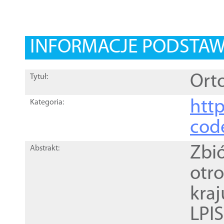
INFORMACJE PODSTA
Orto
Tytuł:
http
Kategoria:
cod
Zbi
Abstrakt:
otr
kra
LPI