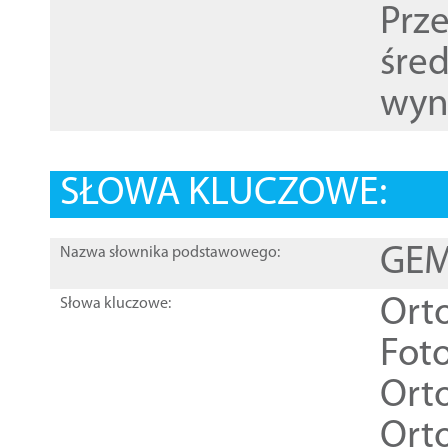
Prz
śre
wyn
SŁOWA KLUCZOWE:
GEME
Nazwa słownika podstawowego:
Ort
Słowa kluczowe:
Foto
Ort
Ort