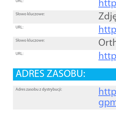
htt
URL:
Zdję
Słowo kluczowe:
htt
URL:
Ort
Słowo kluczowe:
http
URL:
ADRES ZASOBU:
http
Adres zasobu z dystrybucji:
gpm