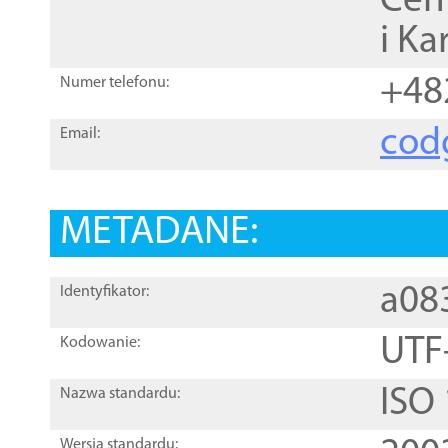
Cen
i Ka
+48
Numer telefonu:
cod
Email:
METADANE:
a08
Identyfikator:
UTF
Kodowanie:
ISO
Nazwa standardu:
Wersja standardu: