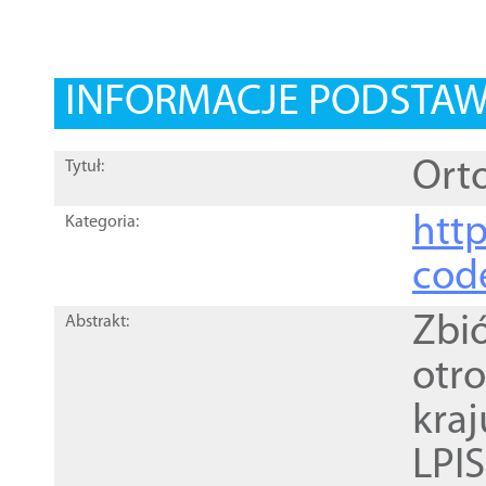
INFORMACJE PODSTA
Orto
Tytuł:
http
Kategoria:
cod
Zbi
Abstrakt:
otr
kra
LPI