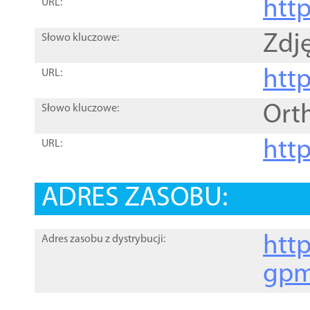
htt
URL:
Zdję
Słowo kluczowe:
htt
URL:
Ort
Słowo kluczowe:
http
URL:
ADRES ZASOBU:
http
Adres zasobu z dystrybucji:
gpm