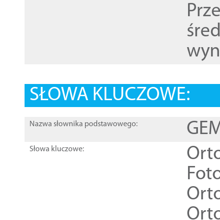
Prz
śre
wyn
SŁOWA KLUCZOWE:
GEME
Nazwa słownika podstawowego:
Ort
Słowa kluczowe:
Foto
Ort
Ort