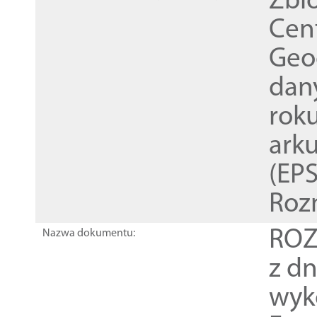
Zbi
Cen
Geod
dan
rok
ark
(EPS
Roz
ROZ
Nazwa dokumentu:
z dn
wyk