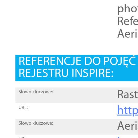
pho
Refe
Aer
REFERENCJE DO POJĘ
REJESTRU INSPIRE:
Rast
Słowo kluczowe:
htt
URL:
Aer
Słowo kluczowe: