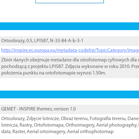
Ortoobrazy, 0.5, LPIS87, N-33-84-A-b-3-1
http://inspire.ec.europa.eu/metadata-codelist/TopicCategory/im
Zbiór danych obejmuje metadane dla otrofotomap cyfrowych dla o
pochodzącą z projektu LPIS87. Zdjęcia wykonane w roku 2010. Prz
położenia punktu na ortofotomapie wynosi 1.50m.
GEMET - INSPIRE themes, version 1.0
Ortoobrazy
,
Zdjęcie lotnicze
,
Obraz terenu
,
Fotografia terenu
,
Dane 
lotnicza
,
Rastry
,
Ortofotomapa
,
Orthoimagery
,
Aerial photography
,
data
,
Raster
,
Aerial ortoimagery
,
Aerial orthophotomap