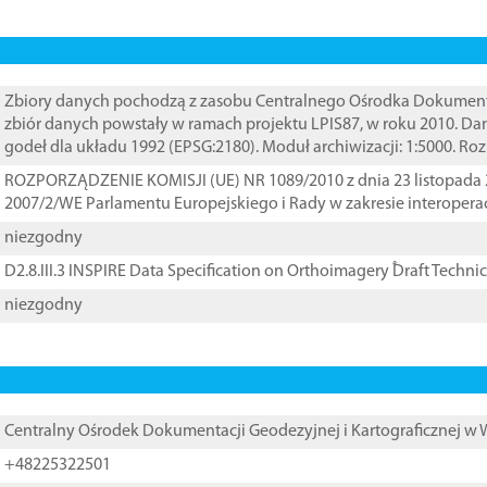
Zbiory danych pochodzą z zasobu Centralnego Ośrodka Dokumentacj
zbiór danych powstały w ramach projektu LPIS87, w roku 2010. D
godeł dla układu 1992 (EPSG:2180). Moduł archiwizacji: 1:5000. Ro
ROZPORZĄDZENIE KOMISJI (UE) NR 1089/2010 z dnia 23 listopada 
2007/2/WE Parlamentu Europejskiego i Rady w zakresie interopera
niezgodny
D2.8.III.3 INSPIRE Data Specification on Orthoimagery ֠Draft Techni
niezgodny
Centralny Ośrodek Dokumentacji Geodezyjnej i Kartograficznej w
+48225322501