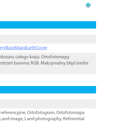
ageryBaseMapsEarthCover
bszaru całego kraju. Ortofotomapy
estrzeń barwna: RGB. Maksymalny błąd średni
referencyjne
,
Ortofotogram
,
Ortofotomapa
Land image
,
Land photography
,
Referential