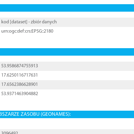
kod [
dataset
] - zbiór danych
urn:ogc:def:crs:EPSG::2180
53.9586874755913
17.6250116717631
17.6562386628901
53.9371463904882
BSZARZE ZASOBU (GEONAMES):
3096492