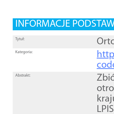
INFORMACJE PODSTA
Orto
Tytuł:
http
Kategoria:
cod
Zbi
Abstrakt:
otr
kra
LPI