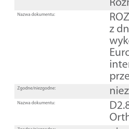
Roz
ROZ
Nazwa dokumentu:
z dn
wyk
Euro
inte
prz
nie
Zgodne/niezgodne:
D2.8
Nazwa dokumentu:
Orth