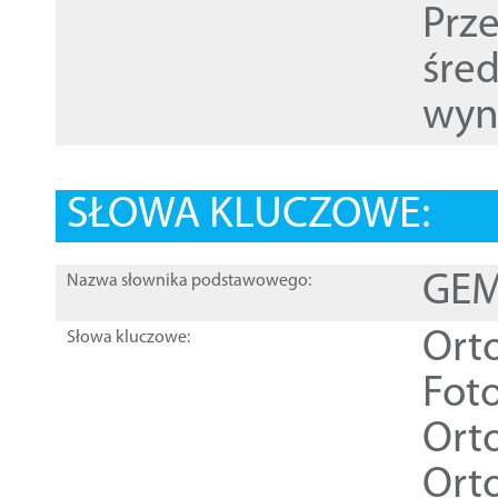
Prz
śre
wyn
SŁOWA KLUCZOWE:
GEME
Nazwa słownika podstawowego:
Ort
Słowa kluczowe:
Foto
Ort
Ort