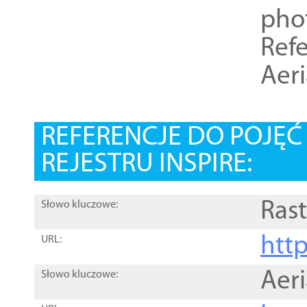
pho
Refe
Aer
REFERENCJE DO POJĘ
REJESTRU INSPIRE:
Rast
Słowo kluczowe:
htt
URL:
Aer
Słowo kluczowe: