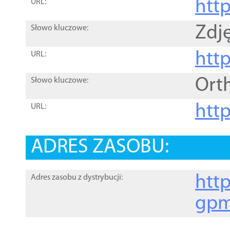
htt
URL:
Zdję
Słowo kluczowe:
htt
URL:
Ort
Słowo kluczowe:
http
URL:
ADRES ZASOBU:
http
Adres zasobu z dystrybucji:
gpm