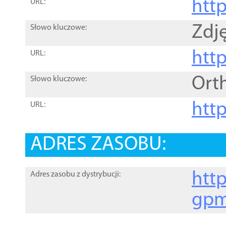
htt
URL:
Zdję
Słowo kluczowe:
htt
URL:
Ort
Słowo kluczowe:
http
URL:
ADRES ZASOBU:
http
Adres zasobu z dystrybucji:
gpm