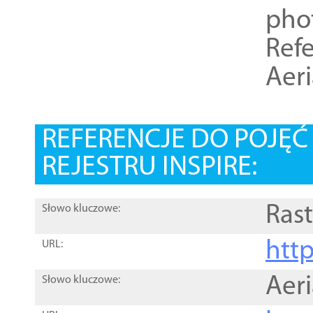
pho
Refe
Aer
REFERENCJE DO POJĘ
REJESTRU INSPIRE:
Rast
Słowo kluczowe:
htt
URL:
Aer
Słowo kluczowe: