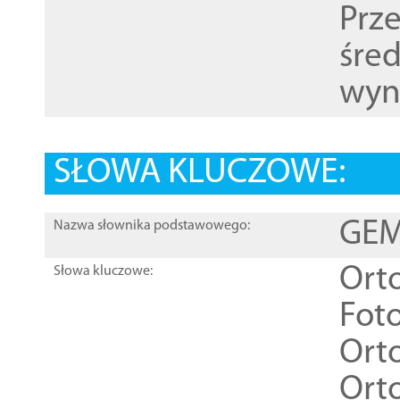
Prz
śre
wyn
SŁOWA KLUCZOWE:
GEME
Nazwa słownika podstawowego:
Ort
Słowa kluczowe:
Foto
Ort
Ort