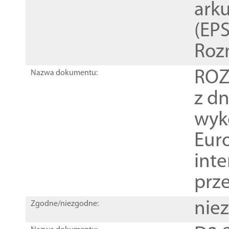
ark
(EPS
Roz
ROZ
Nazwa dokumentu:
z dn
wyk
Euro
inte
prz
nie
Zgodne/niezgodne: