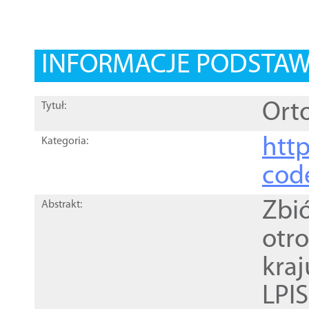
INFORMACJE PODSTA
Orto
Tytuł:
http
Kategoria:
cod
Zbi
Abstrakt:
otr
kra
LPI