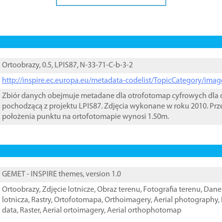
Ortoobrazy, 0.5, LPIS87, N-33-71-C-b-3-2
http://inspire.ec.europa.eu/metadata-codelist/TopicCategory/im
Zbiór danych obejmuje metadane dla otrofotomap cyfrowych dla o
pochodzącą z projektu LPIS87. Zdjęcia wykonane w roku 2010. Prz
położenia punktu na ortofotomapie wynosi 1.50m.
GEMET - INSPIRE themes, version 1.0
Ortoobrazy
,
Zdjęcie lotnicze
,
Obraz terenu
,
Fotografia terenu
,
Dane 
lotnicza
,
Rastry
,
Ortofotomapa
,
Orthoimagery
,
Aerial photography
,
data
,
Raster
,
Aerial ortoimagery
,
Aerial orthophotomap