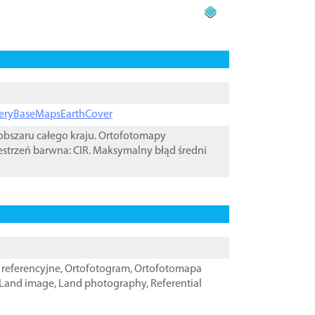
ageryBaseMapsEarthCover
bszaru całego kraju. Ortofotomapy
estrzeń barwna: CIR. Maksymalny błąd średni
referencyjne
,
Ortofotogram
,
Ortofotomapa
Land image
,
Land photography
,
Referential