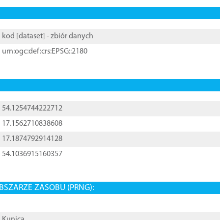
kod [
dataset
] - zbiór danych
urn:ogc:def:crs:EPSG::2180
54.1254744222712
17.1562710838608
17.1874792914128
54.1036915160357
BSZARZE ZASOBU (PRNG):
Kunica