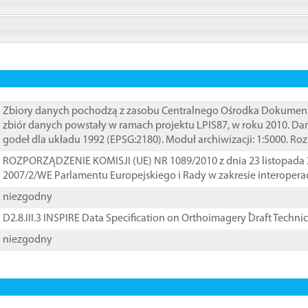
Zbiory danych pochodzą z zasobu Centralnego Ośrodka Dokumentacj
zbiór danych powstały w ramach projektu LPIS87, w roku 2010. D
godeł dla układu 1992 (EPSG:2180). Moduł archiwizacji: 1:5000. Ro
ROZPORZĄDZENIE KOMISJI (UE) NR 1089/2010 z dnia 23 listopada 
2007/2/WE Parlamentu Europejskiego i Rady w zakresie interopera
niezgodny
D2.8.III.3 INSPIRE Data Specification on Orthoimagery ֠Draft Techni
niezgodny