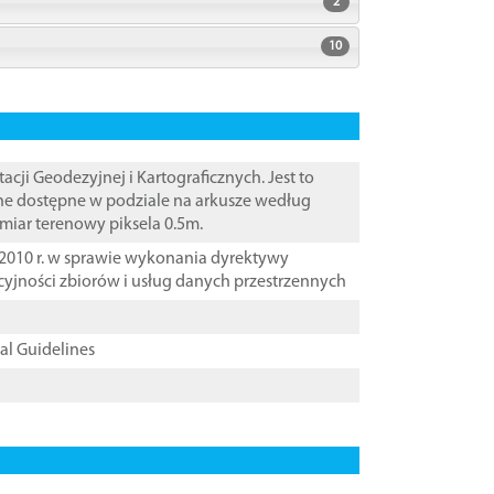
2
10
i Geodezyjnej i Kartograficznych. Jest to
ane dostępne w podziale na arkusze według
zmiar terenowy piksela 0.5m.
2010 r. w sprawie wykonania dyrektywy
cyjności zbiorów i usług danych przestrzennych
cal Guidelines