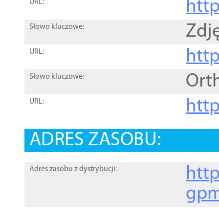
htt
URL:
Zdję
Słowo kluczowe:
htt
URL:
Ort
Słowo kluczowe:
http
URL:
ADRES ZASOBU:
http
Adres zasobu z dystrybucji:
gpm