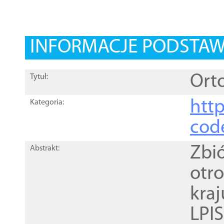
INFORMACJE PODSTA
Orto
Tytuł:
http
Kategoria:
cod
Zbi
Abstrakt:
otr
kra
LPI