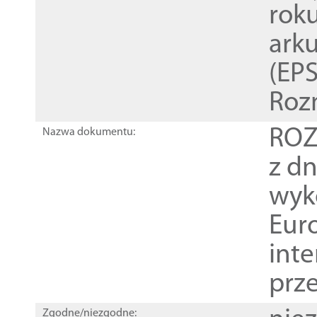
rok
ark
(EPS
Roz
ROZ
Nazwa dokumentu:
z dn
wyk
Euro
inte
prz
Zgodne/niezgodne: