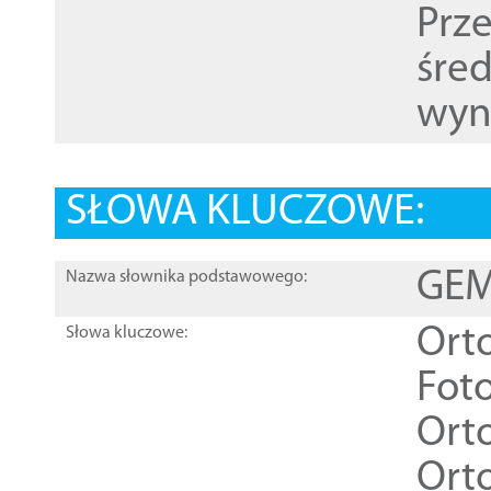
Prz
śre
wyn
SŁOWA KLUCZOWE:
GEME
Nazwa słownika podstawowego:
Ort
Słowa kluczowe:
Foto
Ort
Ort