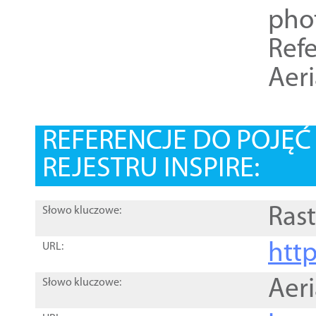
pho
Refe
Aer
REFERENCJE DO POJĘ
REJESTRU INSPIRE:
Rast
Słowo kluczowe:
htt
URL:
Aer
Słowo kluczowe: