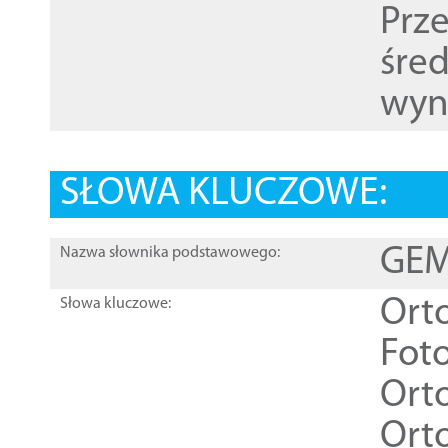
Prz
śre
wyn
SŁOWA KLUCZOWE:
GEME
Nazwa słownika podstawowego:
Ort
Słowa kluczowe:
Foto
Ort
Ort