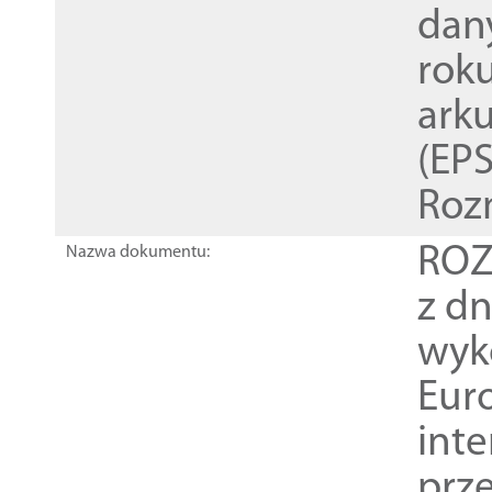
dan
rok
ark
(EPS
Roz
ROZ
Nazwa dokumentu:
z dn
wyk
Euro
inte
prz