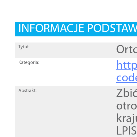
INFORMACJE PODSTA
Orto
Tytuł:
http
Kategoria:
cod
Zbi
Abstrakt:
otr
kra
LPI