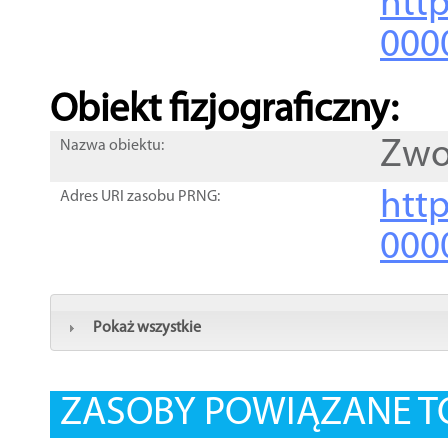
http
000
Obiekt fizjograficzny:
Zwo
Nazwa obiektu:
http
Adres URI zasobu PRNG:
000
Pokaż wszystkie
ZASOBY POWIĄZANE T