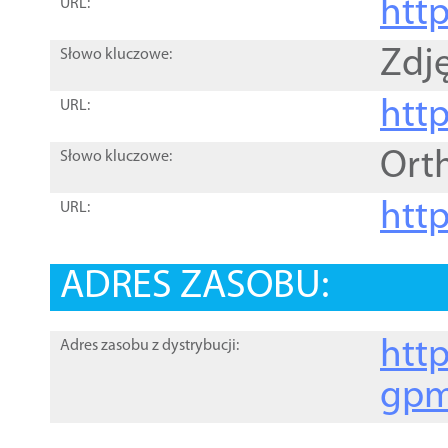
htt
URL:
Zdję
Słowo kluczowe:
htt
URL:
Ort
Słowo kluczowe:
http
URL:
ADRES ZASOBU:
http
Adres zasobu z dystrybucji:
gpm