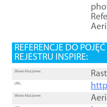
pho
Refe
Aer
REFERENCJE DO POJĘ
REJESTRU INSPIRE:
Rast
Słowo kluczowe:
htt
URL:
Aer
Słowo kluczowe: