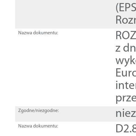
(EPS
Roz
ROZ
Nazwa dokumentu:
z dn
wyk
Euro
inte
prz
nie
Zgodne/niezgodne:
D2.8
Nazwa dokumentu: