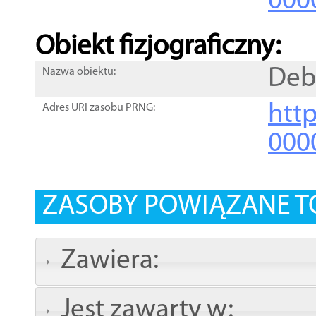
000
Obiekt fizjograficzny:
Deb
Nazwa obiektu:
http
Adres URI zasobu PRNG:
000
ZASOBY POWIĄZANE T
Zawiera:
Jest zawarty w: