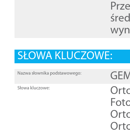
Prz
śre
wyn
SŁOWA KLUCZOWE:
GEME
Nazwa słownika podstawowego:
Ort
Słowa kluczowe:
Foto
Ort
Ort