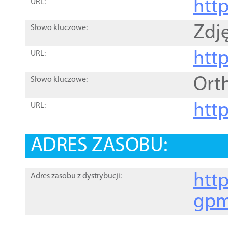
htt
URL:
Zdję
Słowo kluczowe:
htt
URL:
Ort
Słowo kluczowe:
http
URL:
ADRES ZASOBU:
http
Adres zasobu z dystrybucji:
gpm