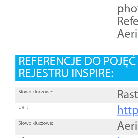
pho
Refe
Aer
REFERENCJE DO POJĘ
REJESTRU INSPIRE:
Rast
Słowo kluczowe:
htt
URL:
Aer
Słowo kluczowe: