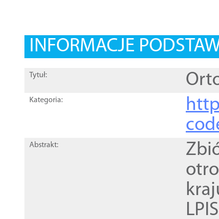
INFORMACJE PODSTA
Orto
Tytuł:
http
Kategoria:
cod
Zbi
Abstrakt:
otr
kra
LPI