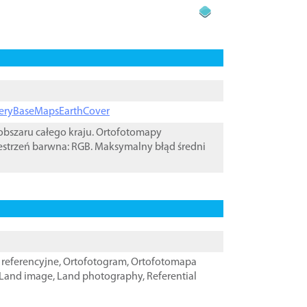
ageryBaseMapsEarthCover
bszaru całego kraju. Ortofotomapy
estrzeń barwna: RGB. Maksymalny błąd średni
referencyjne
,
Ortofotogram
,
Ortofotomapa
Land image
,
Land photography
,
Referential