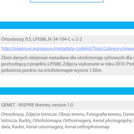
Ortoobrazy, 0.5, LPIS86, N-34-104-C-c-2-2
http://inspire.ec.europa.eu/metadata-codelist/TopicCategory/im
Zbiór danych obejmuje metadane dla otrofotomap cyfrowych dla o
pochodzącą z projektu LPIS86. Zdjęcia wykonane w roku 2010. Prz
położenia punktu na ortofotomapie wynosi 1.50m.
GEMET - INSPIRE themes, version 1.0
Ortoobrazy
,
Zdjęcie lotnicze
,
Obraz terenu
,
Fotografia terenu
,
Dane 
lotnicza
,
Rastry
,
Ortofotomapa
,
Orthoimagery
,
Aerial photography
,
data
,
Raster
,
Aerial ortoimagery
,
Aerial orthophotomap