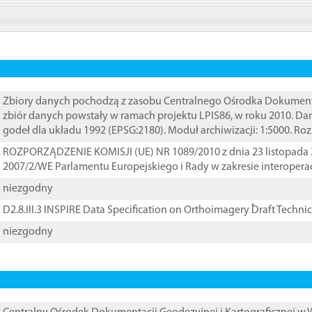
Zbiory danych pochodzą z zasobu Centralnego Ośrodka Dokumentacj
zbiór danych powstały w ramach projektu LPIS86, w roku 2010. D
godeł dla układu 1992 (EPSG:2180). Moduł archiwizacji: 1:5000. Ro
ROZPORZĄDZENIE KOMISJI (UE) NR 1089/2010 z dnia 23 listopada 
2007/2/WE Parlamentu Europejskiego i Rady w zakresie interopera
niezgodny
D2.8.III.3 INSPIRE Data Specification on Orthoimagery ֠Draft Techni
niezgodny