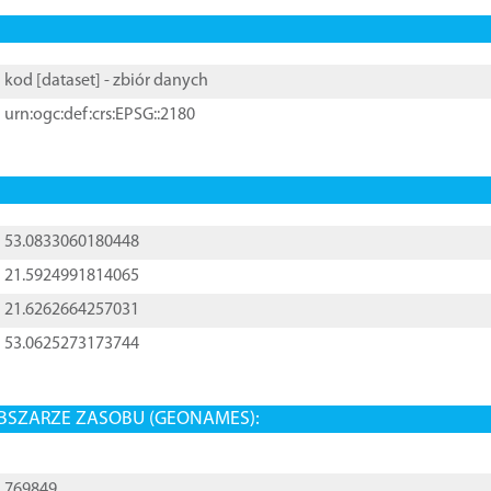
kod [
dataset
] - zbiór danych
urn:ogc:def:crs:EPSG::2180
53.0833060180448
21.5924991814065
21.6262664257031
53.0625273173744
BSZARZE ZASOBU (GEONAMES):
769849