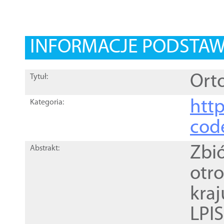
INFORMACJE PODSTA
Orto
Tytuł:
http
Kategoria:
cod
Zbi
Abstrakt:
otr
kra
LPI