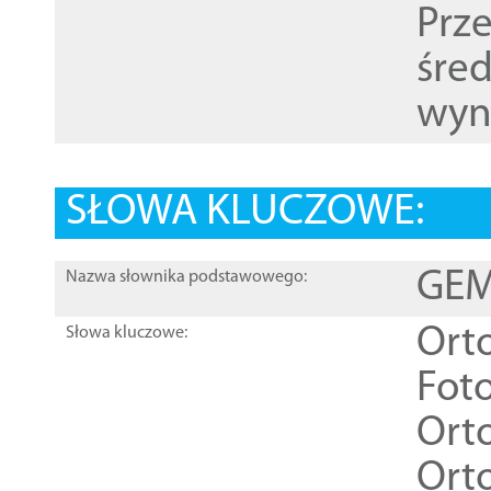
Prz
śre
wyn
SŁOWA KLUCZOWE:
GEME
Nazwa słownika podstawowego:
Ort
Słowa kluczowe:
Foto
Ort
Ort