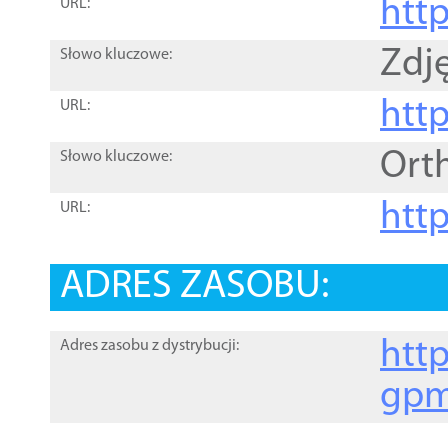
htt
URL:
Zdję
Słowo kluczowe:
htt
URL:
Ort
Słowo kluczowe:
http
URL:
ADRES ZASOBU:
http
Adres zasobu z dystrybucji:
gpm