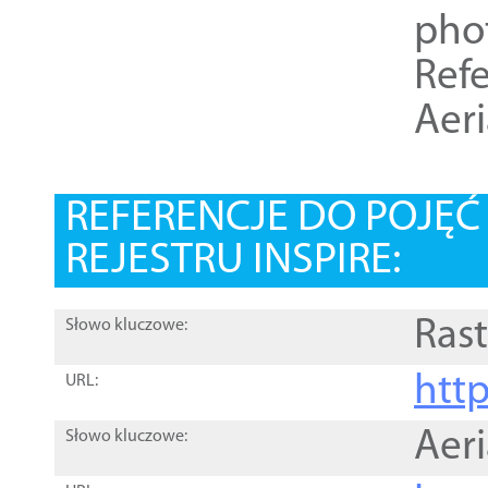
pho
Refe
Aer
REFERENCJE DO POJĘ
REJESTRU INSPIRE:
Rast
Słowo kluczowe:
htt
URL:
Aer
Słowo kluczowe: