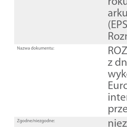
rok
ark
(EPS
Roz
ROZ
Nazwa dokumentu:
z dn
wyk
Euro
inte
prz
nie
Zgodne/niezgodne: