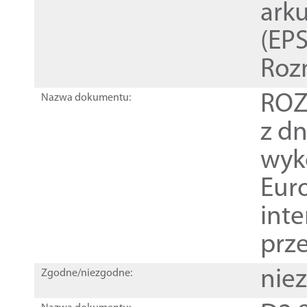
ark
(EPS
Roz
ROZ
Nazwa dokumentu:
z dn
wyk
Euro
inte
prz
nie
Zgodne/niezgodne: