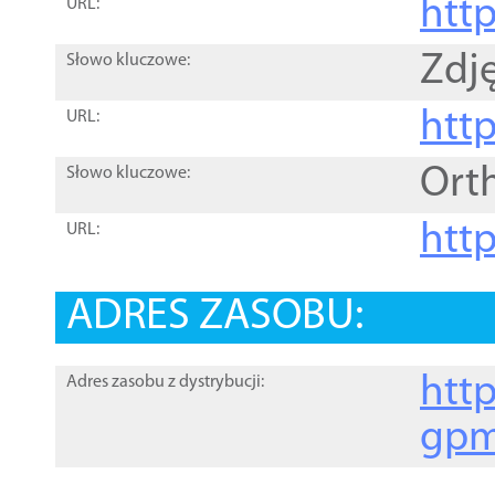
htt
URL:
Zdję
Słowo kluczowe:
htt
URL:
Ort
Słowo kluczowe:
http
URL:
ADRES ZASOBU:
http
Adres zasobu z dystrybucji:
gpm