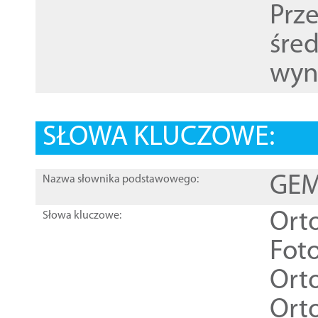
Prz
śre
wyn
SŁOWA KLUCZOWE:
GEME
Nazwa słownika podstawowego:
Ort
Słowa kluczowe:
Foto
Ort
Ort