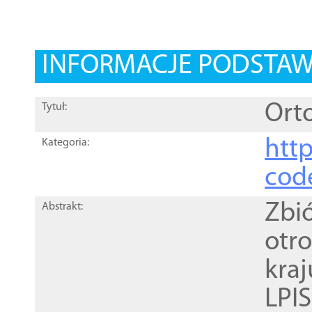
INFORMACJE PODSTA
Orto
Tytuł:
http
Kategoria:
cod
Zbi
Abstrakt:
otr
kra
LPI