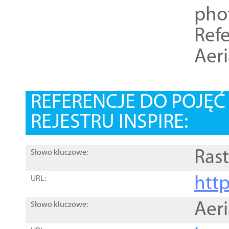
pho
Refe
Aer
REFERENCJE DO POJĘ
REJESTRU INSPIRE:
Rast
Słowo kluczowe:
htt
URL:
Aer
Słowo kluczowe: