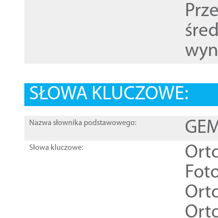
Prz
śre
wyn
SŁOWA KLUCZOWE:
GEME
Nazwa słownika podstawowego:
Ort
Słowa kluczowe:
Foto
Ort
Ort