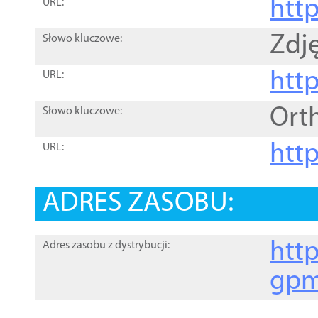
htt
URL:
Zdję
Słowo kluczowe:
htt
URL:
Ort
Słowo kluczowe:
http
URL:
ADRES ZASOBU:
http
Adres zasobu z dystrybucji:
gpm