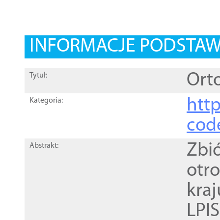
INFORMACJE PODSTA
Orto
Tytuł:
http
Kategoria:
cod
Zbi
Abstrakt:
otr
kra
LPI