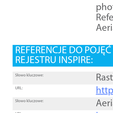
pho
Refe
Aer
REFERENCJE DO POJĘ
REJESTRU INSPIRE:
Rast
Słowo kluczowe:
htt
URL:
Aer
Słowo kluczowe: