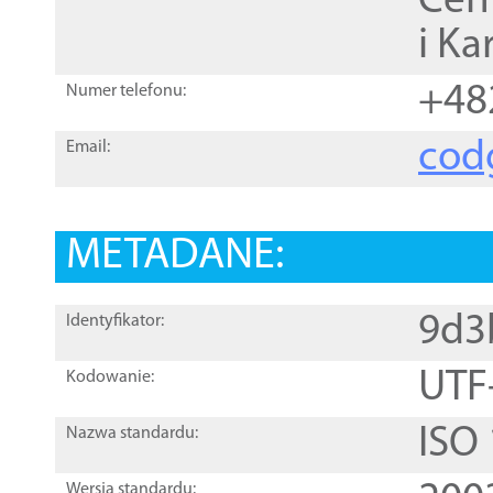
Cen
i Ka
+48
Numer telefonu:
cod
Email:
METADANE:
9d3
Identyfikator:
UTF
Kodowanie:
ISO
Nazwa standardu:
Wersja standardu: