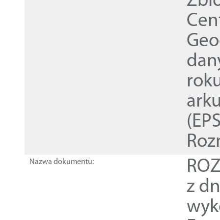
Zbi
Cen
Geod
dan
rok
ark
(EPS
Roz
ROZ
Nazwa dokumentu:
z dn
wyk