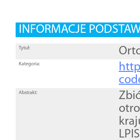
INFORMACJE PODSTA
Orto
Tytuł:
http
Kategoria:
cod
Zbi
Abstrakt:
otr
kra
LPI