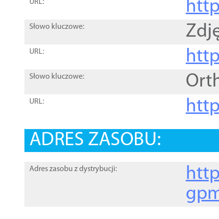
htt
URL:
Zdję
Słowo kluczowe:
htt
URL:
Ort
Słowo kluczowe:
http
URL:
ADRES ZASOBU:
http
Adres zasobu z dystrybucji:
gpm