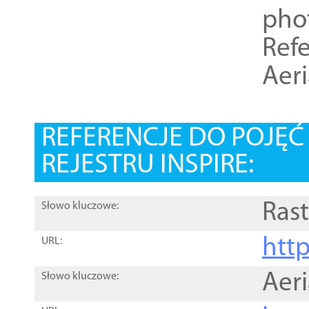
pho
Refe
Aer
REFERENCJE DO POJĘ
REJESTRU INSPIRE:
Rast
Słowo kluczowe:
htt
URL:
Aer
Słowo kluczowe: