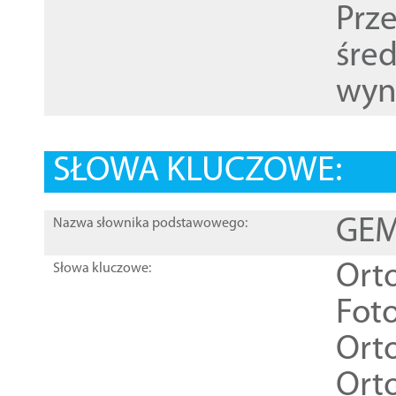
Prz
śre
wyn
SŁOWA KLUCZOWE:
GEME
Nazwa słownika podstawowego:
Ort
Słowa kluczowe:
Foto
Ort
Ort