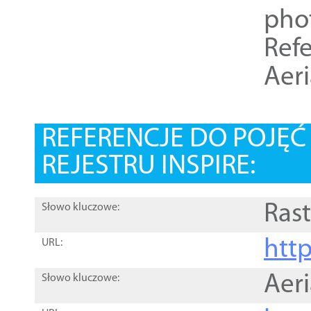
pho
Refe
Aer
REFERENCJE DO POJĘ
REJESTRU INSPIRE:
Rast
Słowo kluczowe:
htt
URL:
Aer
Słowo kluczowe: