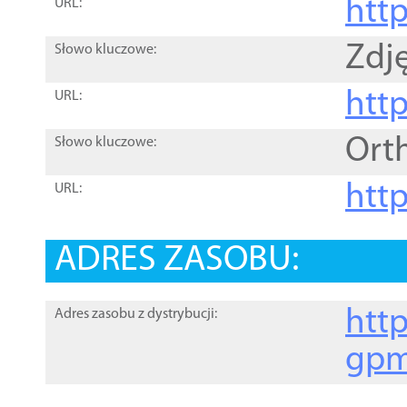
htt
URL:
Zdję
Słowo kluczowe:
htt
URL:
Ort
Słowo kluczowe:
http
URL:
ADRES ZASOBU:
http
Adres zasobu z dystrybucji:
gpm