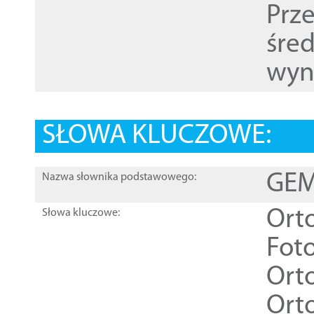
Prz
śre
wyn
SŁOWA KLUCZOWE:
GEME
Nazwa słownika podstawowego:
Ort
Słowa kluczowe:
Foto
Ort
Ort