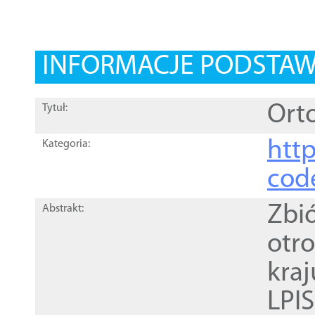
INFORMACJE PODSTA
Orto
Tytuł:
http
Kategoria:
cod
Zbi
Abstrakt:
otr
kra
LPI