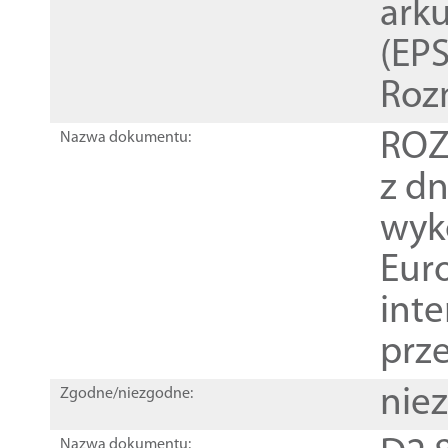
ark
(EPS
Roz
ROZ
Nazwa dokumentu:
z dn
wyk
Euro
inte
prz
nie
Zgodne/niezgodne:
Nazwa dokumentu: