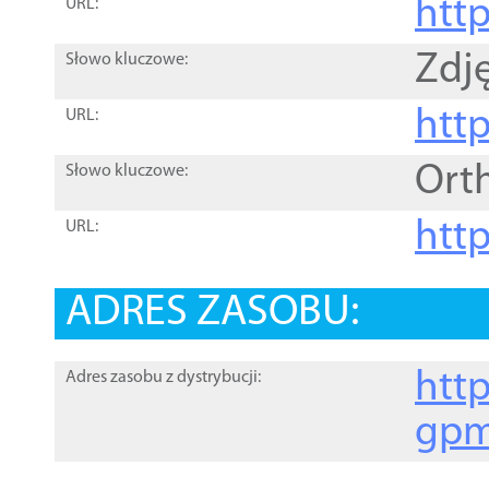
htt
URL:
Zdję
Słowo kluczowe:
htt
URL:
Ort
Słowo kluczowe:
http
URL:
ADRES ZASOBU:
http
Adres zasobu z dystrybucji:
gpm