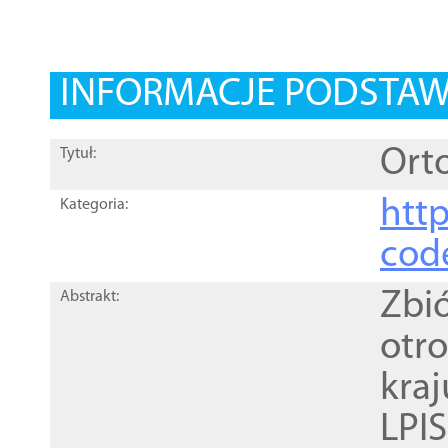
INFORMACJE PODSTA
Orto
Tytuł:
http
Kategoria:
cod
Zbi
Abstrakt:
otr
kra
LPI