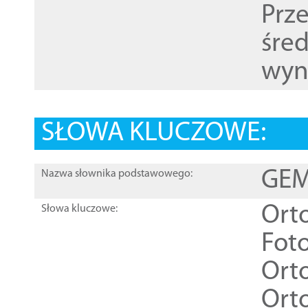
Prz
śre
wyn
SŁOWA KLUCZOWE:
GEME
Nazwa słownika podstawowego:
Ort
Słowa kluczowe:
Foto
Ort
Ort