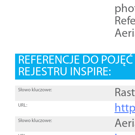
pho
Refe
Aer
REFERENCJE DO POJĘ
REJESTRU INSPIRE:
Rast
Słowo kluczowe:
htt
URL:
Aer
Słowo kluczowe: