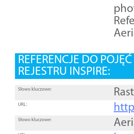
pho
Refe
Aer
REFERENCJE DO POJĘ
REJESTRU INSPIRE:
Rast
Słowo kluczowe:
htt
URL:
Aer
Słowo kluczowe: