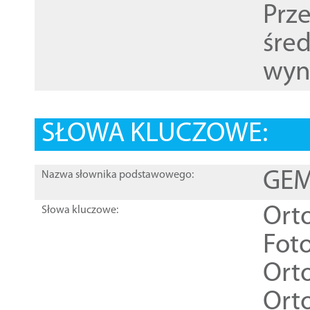
Prz
śre
wyn
SŁOWA KLUCZOWE:
GEME
Nazwa słownika podstawowego:
Ort
Słowa kluczowe:
Foto
Ort
Ort