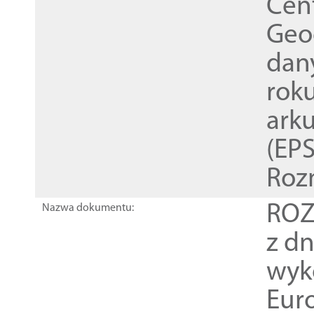
Cen
Geod
dan
rok
ark
(EPS
Roz
ROZ
Nazwa dokumentu:
z dn
wyk
Euro