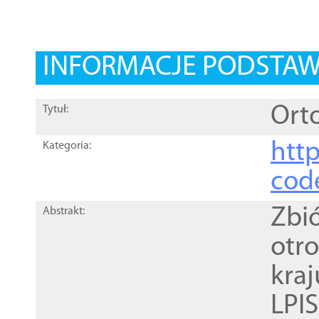
INFORMACJE PODSTA
Orto
Tytuł:
http
Kategoria:
cod
Zbi
Abstrakt:
otr
kra
LPI