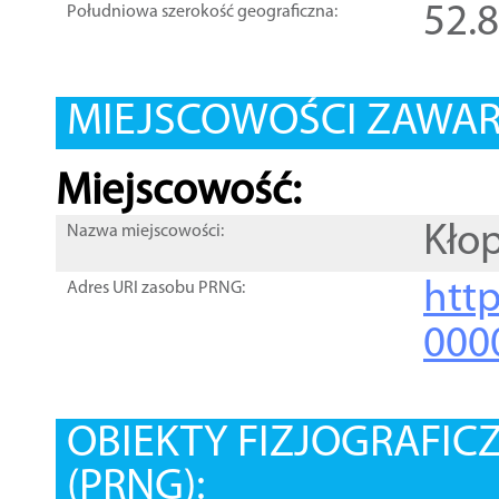
52.
Południowa szerokość geograficzna:
MIEJSCOWOŚCI ZAWART
Miejscowość:
Kło
Nazwa miejscowości:
htt
Adres URI zasobu PRNG:
000
OBIEKTY FIZJOGRAFIC
(PRNG):