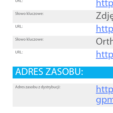
htt
URL:
Zdję
Słowo kluczowe:
htt
URL:
Ort
Słowo kluczowe:
http
URL:
ADRES ZASOBU:
http
Adres zasobu z dystrybucji:
gpm