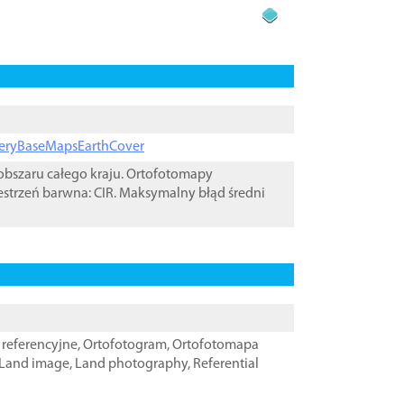
ageryBaseMapsEarthCover
bszaru całego kraju. Ortofotomapy
estrzeń barwna: CIR. Maksymalny błąd średni
referencyjne
,
Ortofotogram
,
Ortofotomapa
Land image
,
Land photography
,
Referential