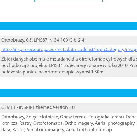
Ortoobrazy, 0.5, LPIS87, N-34-109-C-b-2-4
http://inspire.ec.europa.eu/metadata-codelist/TopicCategory/im
Zbiór danych obejmuje metadane dla otrofotomap cyfrowych dla o
pochodzącą z projektu LPIS87. Zdjęcia wykonane w roku 2010. Prz
położenia punktu na ortofotomapie wynosi 1.50m.
GEMET - INSPIRE themes, version 1.0
Ortoobrazy
,
Zdjęcie lotnicze
,
Obraz terenu
,
Fotografia terenu
,
Dane 
lotnicza
,
Rastry
,
Ortofotomapa
,
Orthoimagery
,
Aerial photography
,
data
,
Raster
,
Aerial ortoimagery
,
Aerial orthophotomap