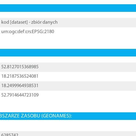
kod [
dataset
] - zbiór danych
urn:ogc:def:crs:EPSG::2180
52.8127015368985
18.2187536524081
18.2499964938531
52.7914644723109
BSZARZE ZASOBU (GEONAMES):
6285742