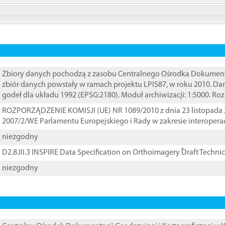
Zbiory danych pochodzą z zasobu Centralnego Ośrodka Dokumentacj
zbiór danych powstały w ramach projektu LPIS87, w roku 2010. D
godeł dla układu 1992 (EPSG:2180). Moduł archiwizacji: 1:5000. Ro
ROZPORZĄDZENIE KOMISJI (UE) NR 1089/2010 z dnia 23 listopada 
2007/2/WE Parlamentu Europejskiego i Rady w zakresie interopera
niezgodny
D2.8.III.3 INSPIRE Data Specification on Orthoimagery ֠Draft Techni
niezgodny