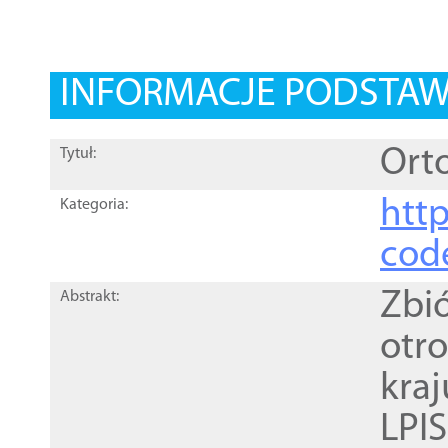
INFORMACJE PODSTA
Orto
Tytuł:
http
Kategoria:
cod
Zbi
Abstrakt:
otr
kra
LPI