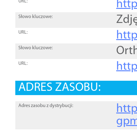
htt
URL:
Zdję
Słowo kluczowe:
htt
URL:
Ort
Słowo kluczowe:
http
URL:
ADRES ZASOBU:
http
Adres zasobu z dystrybucji:
gpm