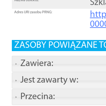
Szk
Nazwa obiektu:
http
Adres URI zasobu PRNG:
000
ZASOBY POWIĄZANE T
Zawiera:
Jest zawarty w:
Przecina: