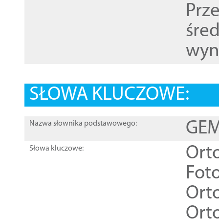
Prz
śre
wyn
SŁOWA KLUCZOWE:
GEME
Nazwa słownika podstawowego:
Ort
Słowa kluczowe:
Foto
Ort
Ort