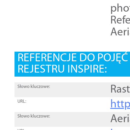
pho
Refe
Aer
REFERENCJE DO POJĘ
REJESTRU INSPIRE:
Rast
Słowo kluczowe:
htt
URL:
Aer
Słowo kluczowe: