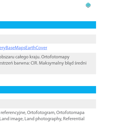
ageryBaseMapsEarthCover
bszaru całego kraju. Ortofotomapy
estrzeń barwna: CIR. Maksymalny błąd średni
referencyjne
,
Ortofotogram
,
Ortofotomapa
Land image
,
Land photography
,
Referential