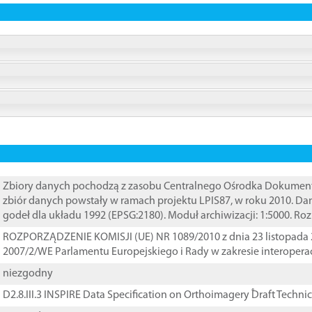
Zbiory danych pochodzą z zasobu Centralnego Ośrodka Dokumentacj
zbiór danych powstały w ramach projektu LPIS87, w roku 2010. D
godeł dla układu 1992 (EPSG:2180). Moduł archiwizacji: 1:5000. Ro
ROZPORZĄDZENIE KOMISJI (UE) NR 1089/2010 z dnia 23 listopada 
2007/2/WE Parlamentu Europejskiego i Rady w zakresie interopera
niezgodny
D2.8.III.3 INSPIRE Data Specification on Orthoimagery ֠Draft Techni