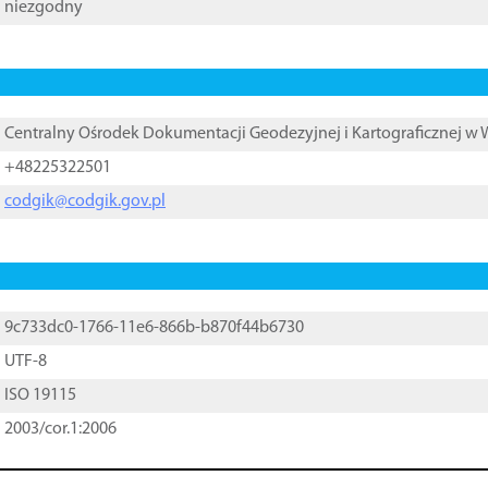
niezgodny
Centralny Ośrodek Dokumentacji Geodezyjnej i Kartograficznej w
+48225322501
codgik@codgik.gov.pl
9c733dc0-1766-11e6-866b-b870f44b6730
UTF-8
ISO 19115
2003/cor.1:2006