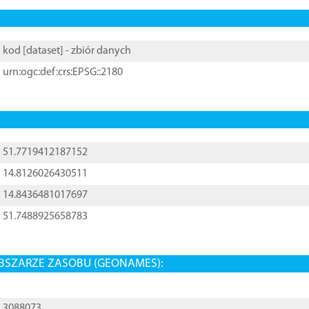
kod [
dataset
] - zbiór danych
urn:ogc:def:crs:EPSG::2180
51.7719412187152
14.8126026430511
14.8436481017697
51.7488925658783
BSZARZE ZASOBU (GEONAMES):
3088073