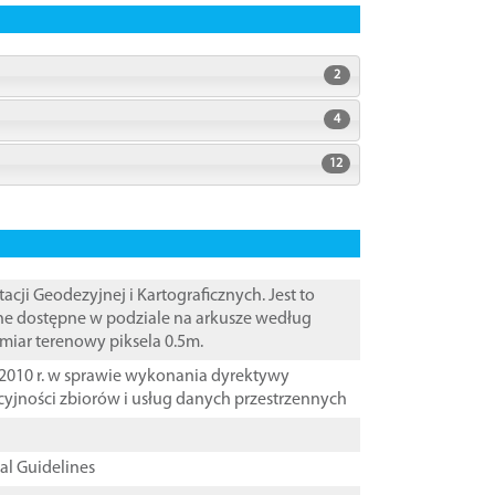
2
4
12
i Geodezyjnej i Kartograficznych. Jest to
ane dostępne w podziale na arkusze według
zmiar terenowy piksela 0.5m.
2010 r. w sprawie wykonania dyrektywy
cyjności zbiorów i usług danych przestrzennych
cal Guidelines