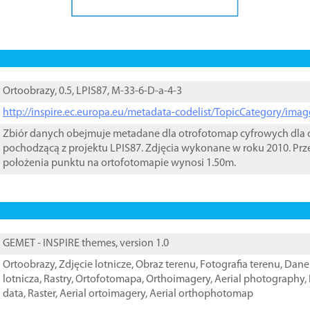
Ortoobrazy, 0.5, LPIS87, M-33-6-D-a-4-3
http://inspire.ec.europa.eu/metadata-codelist/TopicCategory/im
Zbiór danych obejmuje metadane dla otrofotomap cyfrowych dla o
pochodzącą z projektu LPIS87. Zdjęcia wykonane w roku 2010. Prz
położenia punktu na ortofotomapie wynosi 1.50m.
GEMET - INSPIRE themes, version 1.0
Ortoobrazy
,
Zdjęcie lotnicze
,
Obraz terenu
,
Fotografia terenu
,
Dane 
lotnicza
,
Rastry
,
Ortofotomapa
,
Orthoimagery
,
Aerial photography
,
data
,
Raster
,
Aerial ortoimagery
,
Aerial orthophotomap