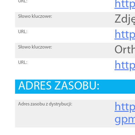
htt
URL:
Zdję
Słowo kluczowe:
htt
URL:
Ort
Słowo kluczowe:
http
URL:
ADRES ZASOBU:
http
Adres zasobu z dystrybucji:
gpm