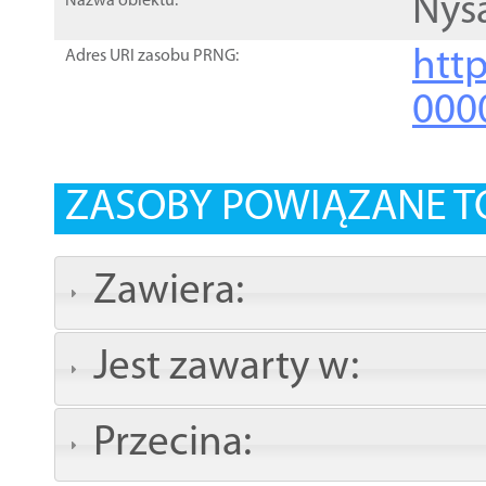
Nys
Nazwa obiektu:
http
Adres URI zasobu PRNG:
000
ZASOBY POWIĄZANE T
Zawiera:
Jest zawarty w:
Przecina: