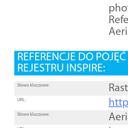
pho
Refe
Aer
REFERENCJE DO POJĘ
REJESTRU INSPIRE:
Rast
Słowo kluczowe:
htt
URL:
Aer
Słowo kluczowe: