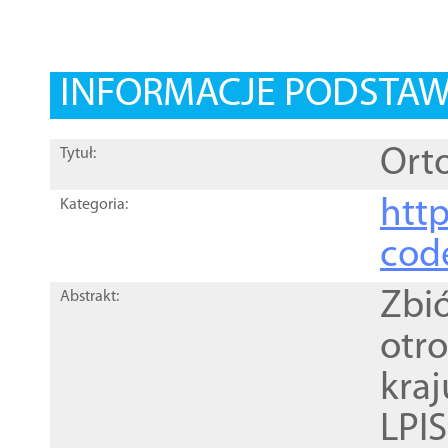
INFORMACJE PODSTA
Orto
Tytuł:
http
Kategoria:
cod
Zbi
Abstrakt:
otr
kra
LPI