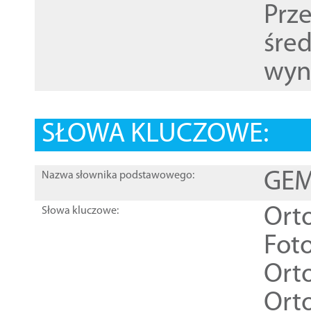
Prz
śre
wyn
SŁOWA KLUCZOWE:
GEME
Nazwa słownika podstawowego:
Ort
Słowa kluczowe:
Foto
Ort
Ort