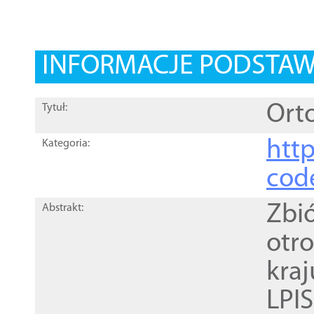
INFORMACJE PODSTA
Orto
Tytuł:
http
Kategoria:
cod
Zbi
Abstrakt:
otr
kra
LPI