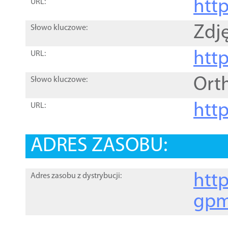
htt
URL:
Zdję
Słowo kluczowe:
htt
URL:
Ort
Słowo kluczowe:
http
URL:
ADRES ZASOBU:
http
Adres zasobu z dystrybucji:
gpm