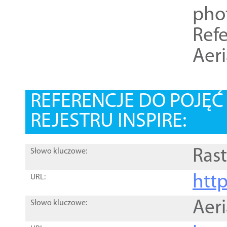
pho
Refe
Aer
REFERENCJE DO POJĘ
REJESTRU INSPIRE:
Rast
Słowo kluczowe:
htt
URL:
Aer
Słowo kluczowe: