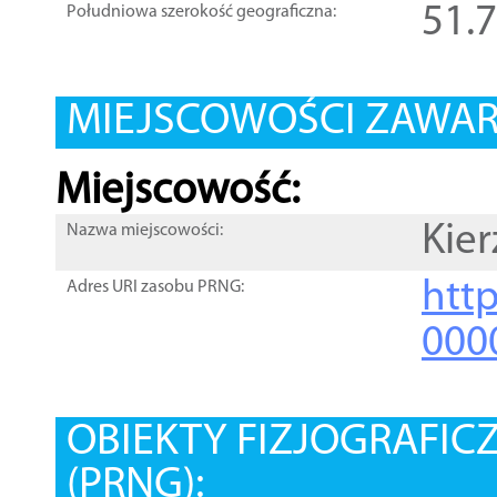
51.
Południowa szerokość geograficzna:
MIEJSCOWOŚCI ZAWART
Miejscowość:
Kie
Nazwa miejscowości:
htt
Adres URI zasobu PRNG:
000
OBIEKTY FIZJOGRAFIC
(PRNG):