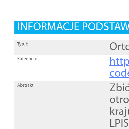
INFORMACJE PODSTA
Orto
Tytuł:
http
Kategoria:
cod
Zbi
Abstrakt:
otr
kra
LPI