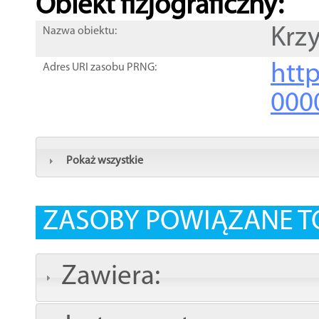
Obiekt fizjograficzny:
Krz
Nazwa obiektu:
http
Adres URI zasobu PRNG:
000
Pokaż wszystkie
ZASOBY POWIĄZANE T
Zawiera: