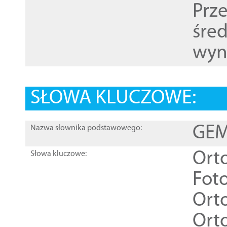
Prz
śre
wyn
SŁOWA KLUCZOWE:
GEME
Nazwa słownika podstawowego:
Ort
Słowa kluczowe:
Foto
Ort
Ort