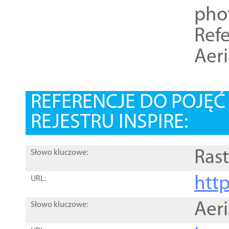
pho
Refe
Aer
REFERENCJE DO POJĘ
REJESTRU INSPIRE:
Rast
Słowo kluczowe:
htt
URL:
Aer
Słowo kluczowe: