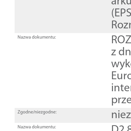
ark
(EPS
Roz
ROZ
Nazwa dokumentu:
z dn
wyk
Euro
inte
prz
nie
Zgodne/niezgodne:
D2.8
Nazwa dokumentu: