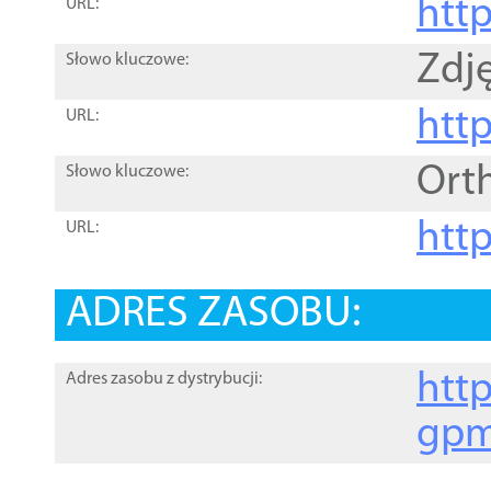
htt
URL:
Zdję
Słowo kluczowe:
htt
URL:
Ort
Słowo kluczowe:
http
URL:
ADRES ZASOBU:
http
Adres zasobu z dystrybucji:
gpm