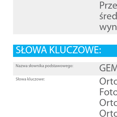
Prz
śre
wyn
SŁOWA KLUCZOWE:
GEME
Nazwa słownika podstawowego:
Ort
Słowa kluczowe:
Foto
Ort
Ort