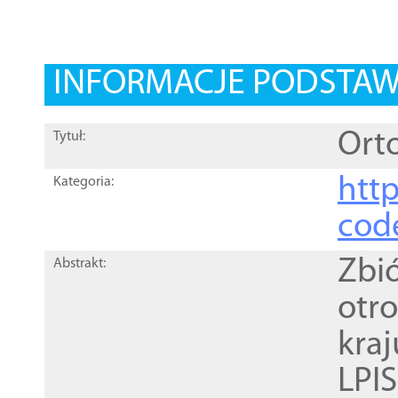
INFORMACJE PODSTA
Orto
Tytuł:
http
Kategoria:
cod
Zbi
Abstrakt:
otr
kra
LPI