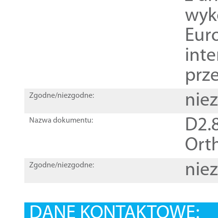
wyk
Euro
inte
prz
nie
Zgodne/niezgodne:
D2.8
Nazwa dokumentu:
Orth
nie
Zgodne/niezgodne:
DANE KONTAKTOWE: