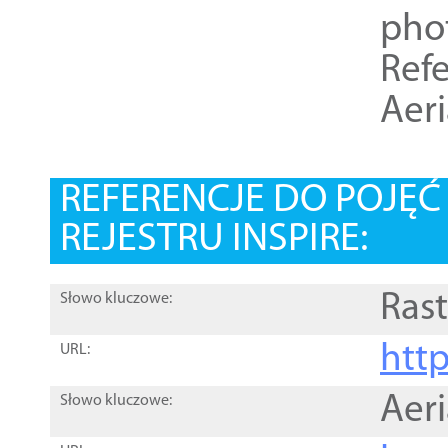
pho
Refe
Aer
REFERENCJE DO POJĘ
REJESTRU INSPIRE:
Rast
Słowo kluczowe:
htt
URL:
Aer
Słowo kluczowe: