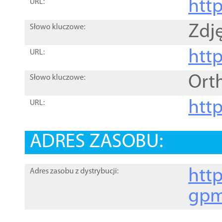
htt
URL:
Zdję
Słowo kluczowe:
htt
URL:
Ort
Słowo kluczowe:
http
URL:
ADRES ZASOBU:
http
Adres zasobu z dystrybucji:
gpm