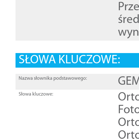
Prz
śre
wyn
SŁOWA KLUCZOWE:
GEME
Nazwa słownika podstawowego:
Ort
Słowa kluczowe:
Foto
Ort
Ort