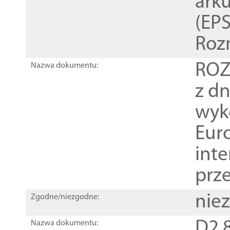
ark
(EPS
Roz
ROZ
Nazwa dokumentu:
z dn
wyk
Euro
inte
prz
nie
Zgodne/niezgodne:
D2.8
Nazwa dokumentu: