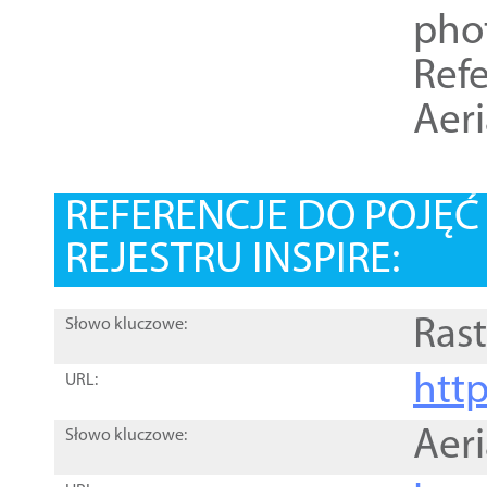
pho
Refe
Aer
REFERENCJE DO POJĘ
REJESTRU INSPIRE:
Rast
Słowo kluczowe:
htt
URL:
Aer
Słowo kluczowe: