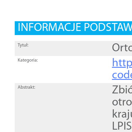
INFORMACJE PODSTA
Orto
Tytuł:
http
Kategoria:
cod
Zbi
Abstrakt:
otr
kra
LPI