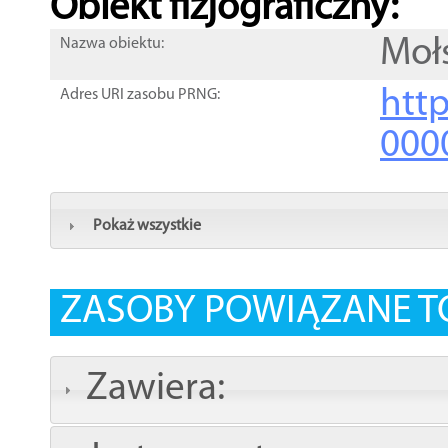
Obiekt fizjograficzny:
Moł
Nazwa obiektu:
http
Adres URI zasobu PRNG:
000
Pokaż wszystkie
ZASOBY POWIĄZANE T
Zawiera: