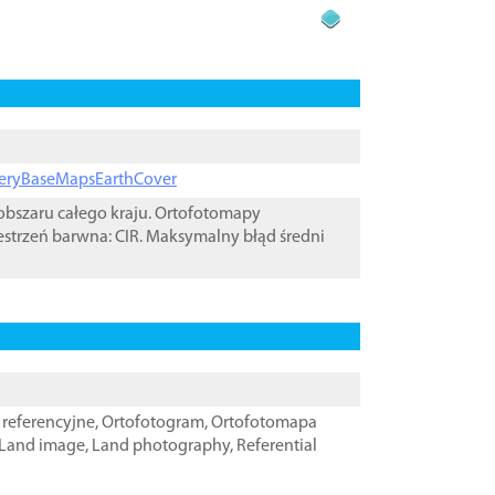
ageryBaseMapsEarthCover
bszaru całego kraju. Ortofotomapy
estrzeń barwna: CIR. Maksymalny błąd średni
referencyjne
,
Ortofotogram
,
Ortofotomapa
Land image
,
Land photography
,
Referential