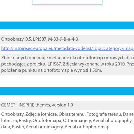
Ortoobrazy, 0.5, LPIS87, M-33-9-B-a-4-3
http://inspire.ec.europa.eu/metadata-codelist/TopicCategory/im
Zbiór danych obejmuje metadane dla otrofotomap cyfrowych dla o
pochodzącą z projektu LPIS87. Zdjęcia wykonane w roku 2010. Prz
położenia punktu na ortofotomapie wynosi 1.50m.
GEMET - INSPIRE themes, version 1.0
Ortoobrazy
,
Zdjęcie lotnicze
,
Obraz terenu
,
Fotografia terenu
,
Dane 
lotnicza
,
Rastry
,
Ortofotomapa
,
Orthoimagery
,
Aerial photography
,
data
,
Raster
,
Aerial ortoimagery
,
Aerial orthophotomap