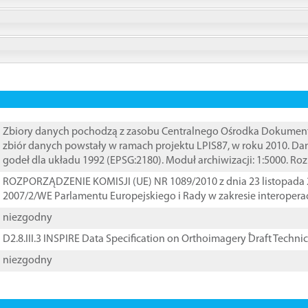
Zbiory danych pochodzą z zasobu Centralnego Ośrodka Dokumentacj
zbiór danych powstały w ramach projektu LPIS87, w roku 2010. D
godeł dla układu 1992 (EPSG:2180). Moduł archiwizacji: 1:5000. Ro
ROZPORZĄDZENIE KOMISJI (UE) NR 1089/2010 z dnia 23 listopada 
2007/2/WE Parlamentu Europejskiego i Rady w zakresie interopera
niezgodny
D2.8.III.3 INSPIRE Data Specification on Orthoimagery ֠Draft Techni
niezgodny