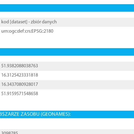
kod [
dataset
] - zbiór danych
urn:ogc:def:crs:EPSG::2180
51.9382088038763
16.3125423331818
16.3437080928017
51.9159571548658
BSZARZE ZASOBU (GEONAMES):
3098785