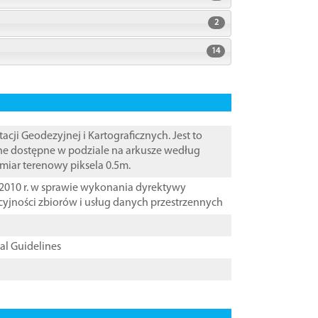
2
14
i Geodezyjnej i Kartograficznych. Jest to
ane dostępne w podziale na arkusze według
zmiar terenowy piksela 0.5m.
2010 r. w sprawie wykonania dyrektywy
cyjności zbiorów i usług danych przestrzennych
cal Guidelines