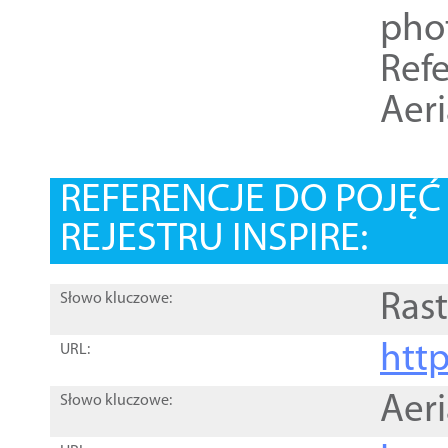
pho
Refe
Aer
REFERENCJE DO POJĘ
REJESTRU INSPIRE:
Rast
Słowo kluczowe:
htt
URL:
Aer
Słowo kluczowe: