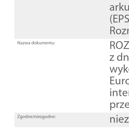
ark
(EPS
Roz
ROZ
Nazwa dokumentu:
z dn
wyk
Euro
inte
prz
nie
Zgodne/niezgodne: