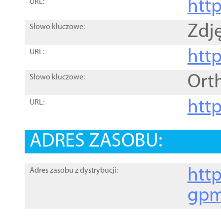
htt
URL:
Zdję
Słowo kluczowe:
htt
URL:
Ort
Słowo kluczowe:
http
URL:
ADRES ZASOBU:
http
Adres zasobu z dystrybucji:
gpm