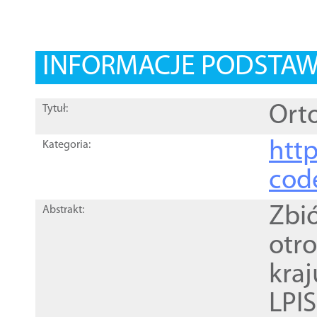
INFORMACJE PODSTA
Orto
Tytuł:
http
Kategoria:
cod
Zbi
Abstrakt:
otr
kra
LPI