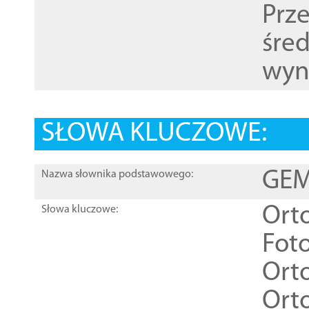
Prz
śre
wyn
SŁOWA KLUCZOWE:
GEME
Nazwa słownika podstawowego:
Ort
Słowa kluczowe:
Foto
Ort
Ort